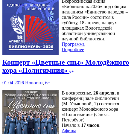
Всероссийская акция
«Библионочь-2026» под общим
названием «Единство народов –
сила России» состоится в
субботу, 18 апреля, на двух
площадках Вологодской
областной универсальной
научной библиотеки.
Программа
Подробнее
Концерт «Цветные сны» Молодёжного
хора «Полигимния»
6+
01.04.2026
Новости
,
6+
В воскресенье,
26 апреля
, в
конференц-зале библиотеки
(М. Ульяновой, 1) состоится
концерт Молодёжного хора
«Полигимния» (Санкт-
Петербург).
Начало в
17 часов
.
Афиша