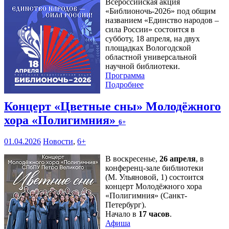
Всероссийская акция
«Библионочь-2026» под общим
названием «Единство народов –
сила России» состоится в
субботу, 18 апреля, на двух
площадках Вологодской
областной универсальной
научной библиотеки.
Программа
Подробнее
Концерт «Цветные сны» Молодёжного
хора «Полигимния»
6+
01.04.2026
Новости
,
6+
В воскресенье,
26 апреля
, в
конференц-зале библиотеки
(М. Ульяновой, 1) состоится
концерт Молодёжного хора
«Полигимния» (Санкт-
Петербург).
Начало в
17 часов
.
Афиша