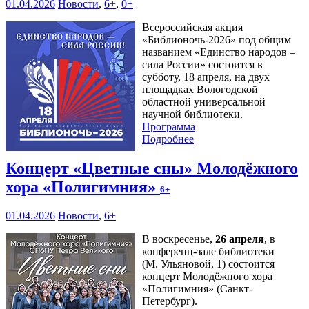
01.04.2026
Новости
,
6+
,
0+
Всероссийская акция
«Библионочь-2026» под общим
названием «Единство народов –
сила России» состоится в
субботу, 18 апреля, на двух
площадках Вологодской
областной универсальной
научной библиотеки.
Программа
Подробнее
Концерт «Цветные сны» Молодёжного
хора «Полигимния»
6+
01.04.2026
Новости
,
6+
В воскресенье,
26 апреля
, в
конференц-зале библиотеки
(М. Ульяновой, 1) состоится
концерт Молодёжного хора
«Полигимния» (Санкт-
Петербург).