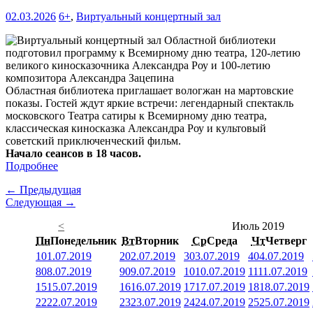
02.03.2026
6+
,
Виртуальный концертный зал
Областная библиотека приглашает вологжан на мартовские
показы. Гостей ждут яркие встречи: легендарный спектакль
московского Театра сатиры к Всемирному дню театра,
классическая киносказка Александра Роу и культовый
советский приключенческий фильм.
Начало сеансов в 18 часов.
Подробнее
← Предыдущая
Следующая →
<
Июль 2019
Пн
Понедельник
Вт
Вторник
Ср
Среда
Чт
Четверг
1
01.07.2019
2
02.07.2019
3
03.07.2019
4
04.07.2019
8
08.07.2019
9
09.07.2019
10
10.07.2019
11
11.07.2019
15
15.07.2019
16
16.07.2019
17
17.07.2019
18
18.07.2019
22
22.07.2019
23
23.07.2019
24
24.07.2019
25
25.07.2019