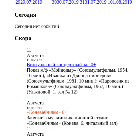
29
29.07.2019
30
30.07.2019
31
31.07.2019
1
01.08.2019
Сегодня
Сегодня нет событий
Скоро
11
Августа
11:30
-
12:30
Виртуальный концертный зал 0+
Показ м/ф «Мойдодыр» (Союзмультфильм, 1954,
16 мин.); «Ивашка из Дворца пионеров»
(Союзмультфильм, 1981, 10 мин.); «Паровозик из
Ромашкова» (Союзмультфильм, 1967, 10 мин.)
(Ульяновой, 1, зал № 12)
11
Августа
12:00
-
13:00
«КоневаФильм» 6+
Занятие в мультипликационной студии
«КоневаФильм» (Конева, 6, читальный зал)
11
Августа