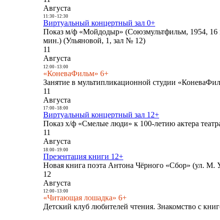
Августа
11:30
-
12:30
Виртуальный концертный зал 0+
Показ м/ф «Мойдодыр» (Союзмультфильм, 1954, 16 
мин.) (Ульяновой, 1, зал № 12)
11
Августа
12:00
-
13:00
«КоневаФильм» 6+
Занятие в мультипликационной студии «КоневаФиль
11
Августа
17:00
-
18:00
Виртуальный концертный зал 12+
Показ х/ф «Смелые люди» к 100-летию актера театра
11
Августа
18:00
-
19:00
Презентация книги 12+
Новая книга поэта Антона Чёрного «Сбор» (ул. М. У
12
Августа
12:00
-
13:00
«Читающая лошадка» 6+
Детский клуб любителей чтения. Знакомство с книг