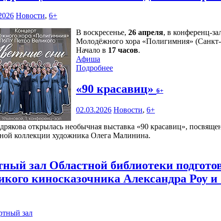
2026
Новости
,
6+
В воскресенье,
26 апреля
, в конференц-за
Молодёжного хора «Полигимния» (Санкт-
Начало в
17 часов
.
Афиша
Подробнее
«90 красавиц»
6+
02.03.2026
Новости
,
6+
дрякова открылась необычная выставка «90 красавиц», посвящ
чной коллекции художника Олега Малинина.
ный зал Областной библиотеки подгото
ликого киносказочника Александра Роу и
ртный зал