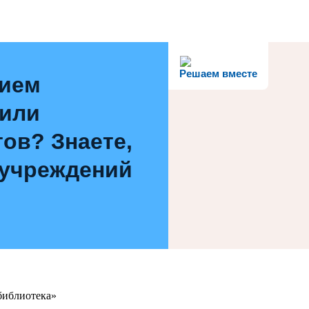
Решаем вместе
нием
 или
ов? Знаете,
 учреждений
библиотека»