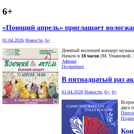
6+
«Поющий апрель» приглашает вологжа
01.04.2026
Новости
,
6+
Девятый весенний концерт музыка
Начало в
18 часов
(М. Ульяновой, 1
Афиша
Подробнее
В пятнадцатый раз а
01.04.2026
Новости
,
6+
,
0+
Всеро
двух 
Прогр
Подро
Кон