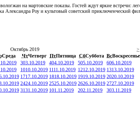
вологжан на мартовские показы. Гостей ждут яркие встречи: ле
зка Александра Роу и культовый советский приключенческий фил
Октябрь 2019
>
р
Среда
Чт
Четверг
Пт
Пятница
Сб
Суббота
Вс
Воскресенье
.10.2019
3
03.10.2019
4
04.10.2019
5
05.10.2019
6
06.10.2019
.10.2019
10
10.10.2019
11
11.10.2019
12
12.10.2019
13
13.10.2019
6.10.2019
17
17.10.2019
18
18.10.2019
19
19.10.2019
20
20.10.2019
3.10.2019
24
24.10.2019
25
25.10.2019
26
26.10.2019
27
27.10.2019
0.10.2019
31
31.10.2019
1
01.11.2019
2
02.11.2019
3
03.11.2019