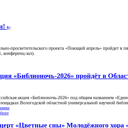
н!
6+
льно-просветительского проекта «Поющий апрель» пройдет в п
, конференц-зал).
кция «Библионочь-2026» пройдёт в Обла
ссийская акция «Библионочь-2026» под общим названием «Единств
площадках Вологодской областной универсальной научной библи
амма
бнее
церт «Цветные сны» Молодёжного хора