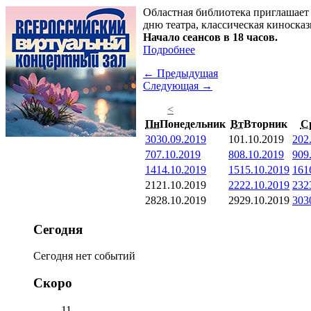
Областная библиотека приглашает 
дню театра, классическая киноска
Начало сеансов в 18 часов.
Подробнее
← Предыдущая
Следующая →
<
Пн
Понедельник
Вт
Вторник
С
30
30.09.2019
1
01.10.2019
2
02
7
07.10.2019
8
08.10.2019
9
09
14
14.10.2019
15
15.10.2019
16
1
21
21.10.2019
22
22.10.2019
23
2
28
28.10.2019
29
29.10.2019
30
3
Сегодня
Сегодня нет событий
Скоро
11