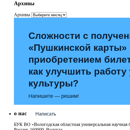
Архивы
Архивы
Сложности с получе
«Пушкинской карты»
приобретением билет
как улучшить работу
культуры?
Напишите — решим!
о нас
Написать
БУК ВО «Вологодская областная универсальная научная 
Россия, 160000, Вологда,