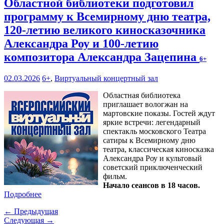
Областной библиотеки подготовил
программу к Всемирному дню театра,
120-летию великого киносказочника
Александра Роу и 100-летию
композитора Александра Зацепина
6+
02.03.2026
6+
,
Виртуальный концертный зал
Областная библиотека
приглашает вологжан на
мартовские показы. Гостей ждут
яркие встречи: легендарный
спектакль московского Театра
сатиры к Всемирному дню
театра, классическая киносказка
Александра Роу и культовый
советский приключенческий
фильм.
Начало сеансов в 18 часов.
Подробнее
← Предыдущая
Следующая →