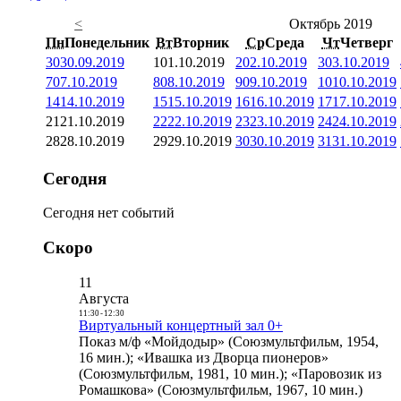
<
Октябрь 2019
Пн
Понедельник
Вт
Вторник
Ср
Среда
Чт
Четверг
30
30.09.2019
1
01.10.2019
2
02.10.2019
3
03.10.2019
7
07.10.2019
8
08.10.2019
9
09.10.2019
10
10.10.2019
14
14.10.2019
15
15.10.2019
16
16.10.2019
17
17.10.2019
21
21.10.2019
22
22.10.2019
23
23.10.2019
24
24.10.2019
28
28.10.2019
29
29.10.2019
30
30.10.2019
31
31.10.2019
Сегодня
Сегодня нет событий
Скоро
11
Августа
11:30
-
12:30
Виртуальный концертный зал 0+
Показ м/ф «Мойдодыр» (Союзмультфильм, 1954,
16 мин.); «Ивашка из Дворца пионеров»
(Союзмультфильм, 1981, 10 мин.); «Паровозик из
Ромашкова» (Союзмультфильм, 1967, 10 мин.)