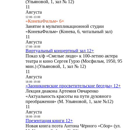
(Ульяновой, 1, зал № 12)
11
Августа
12:00
-
13:00
«КоневаФильм» 6+
Занятие в мультипликационной студии
«КоневаФильм» (Конева, 6, читальный зал)
11
Августа
17:00
-
18:00
Виртуальный концертный зал 12+
Показ х/ф «Смелые люди» к 100-летию актера
театра и кино Сергея Гурзо (Мосфильм, 1950, 95
мин.) (Ульяновой, 1, зал № 12)
11
Августа
18:00
-
19:00
«Заоникиевские просветительские беседы» 12+
Лекция диакона Артемия Овчаренко
«Актуальность красоты на пути духовного
преображения» (М. Ульяновой, 1, зале №12)
11
Августа
18:00
-
19:00
Презентация книги 12+
Новая книга поэта Антона Чёрного «Сбор» (ул.