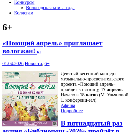
Конкурсы
Вологодская книга года
Коллегам
6+
«Поющий апрель» приглашает
вологжан!
6+
01.04.2026
Новости
,
6+
Девятый весенний концерт
музыкально-просветительского
проекта «Поющий апрель»
пройдет в пятницу,
17 апреля
.
Начало в
18 часов
(М. Ульяновой,
1, конференц-зал).
Афиша
Подробнее
В пятнадцатый раз
акция «Библионочь-2026» пройдёт в