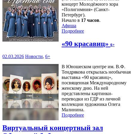
концерт Молодёжного хора
«Полигимния» (Санкт-
Петербург).
Начало в
17 часов
.
Афиша
Подробнее
«90 красавиц»
6+
02.03.2026
Новости
,
6+
В Юношеском центре им. В.Ф.
Тендрякова открылась необычная
выставка «90 красавиц»,
посвященная Международному
женскому дню. На ней
представлены картинки-
переводки из ГДР из личной
коллекции художника Олега
Малинина.
Подробнее
Виртуальный концертный зал