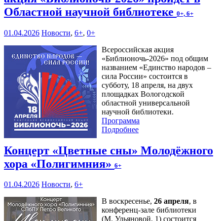
Областной научной библиотеке
0+, 6+
01.04.2026
Новости
,
6+
,
0+
Всероссийская акция
«Библионочь-2026» под общим
названием «Единство народов –
сила России» состоится в
субботу, 18 апреля, на двух
площадках Вологодской
областной универсальной
научной библиотеки.
Программа
Подробнее
Концерт «Цветные сны» Молодёжного
хора «Полигимния»
6+
01.04.2026
Новости
,
6+
В воскресенье,
26 апреля
, в
конференц-зале библиотеки
(М. Ульяновой, 1) состоится