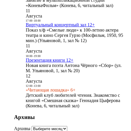
Занятие в мультипликационной студии
«КоневаФильм» (Конева, 6, читальный зал)
11
Августа
17:00
-
18:00
Виртуальный концертный зал 12+
Показ х/ф «Смелые люди» к 100-летию актера
театра и кино Сергея Гурзо (Мосфильм, 1950, 95
мин.) (Ульяновой, 1, зал № 12)
11
Августа
18:00
-
19:00
Презентация книги 12+
Новая книга поэта Антона Чёрного «Сбор» (ул.
М. Ульяновой, 1, зал № 20)
12
Августа
12:00
-
13:00
«Читающая лошадка» 6+
Детский клуб любителей чтения. Знакомство с
книгой «Смешная сказка» Геннадия Цыферова
(Конева, 6, читальный зал)
Архивы
Архивы