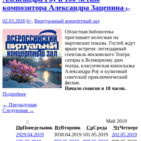
композитора Александра Зацепина
6+
02.03.2026
6+
,
Виртуальный концертный зал
Областная библиотека
приглашает вологжан на
мартовские показы. Гостей ждут
яркие встречи: легендарный
спектакль московского Театра
сатиры к Всемирному дню
театра, классическая киносказка
Александра Роу и культовый
советский приключенческий
фильм.
Начало сеансов в 18 часов.
Подробнее
← Предыдущая
Следующая →
<
Май 2019
Пн
Понедельник
Вт
Вторник
Ср
Среда
Чт
Четверг
29
29.04.2019
30
30.04.2019
1
01.05.2019
2
02.05.2019