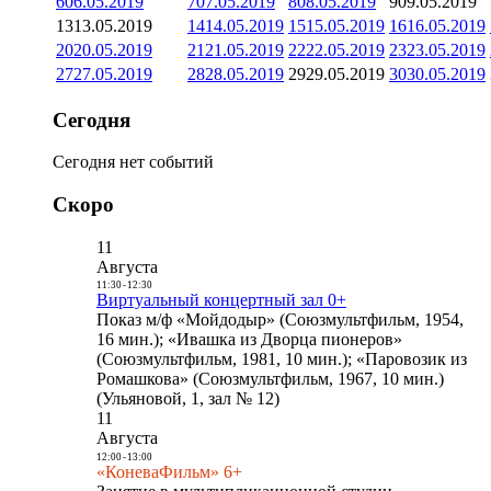
6
06.05.2019
7
07.05.2019
8
08.05.2019
9
09.05.2019
13
13.05.2019
14
14.05.2019
15
15.05.2019
16
16.05.2019
20
20.05.2019
21
21.05.2019
22
22.05.2019
23
23.05.2019
27
27.05.2019
28
28.05.2019
29
29.05.2019
30
30.05.2019
Сегодня
Сегодня нет событий
Скоро
11
Августа
11:30
-
12:30
Виртуальный концертный зал 0+
Показ м/ф «Мойдодыр» (Союзмультфильм, 1954,
16 мин.); «Ивашка из Дворца пионеров»
(Союзмультфильм, 1981, 10 мин.); «Паровозик из
Ромашкова» (Союзмультфильм, 1967, 10 мин.)
(Ульяновой, 1, зал № 12)
11
Августа
12:00
-
13:00
«КоневаФильм» 6+