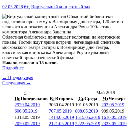
02.03.2026
6+
,
Виртуальный концертный зал
Областная библиотека приглашает вологжан на мартовские
показы. Гостей ждут яркие встречи: легендарный спектакль
московского Театра сатиры к Всемирному дню театра,
классическая киносказка Александра Роу и культовый
советский приключенческий фильм.
Начало сеансов в 18 часов.
Подробнее
← Предыдущая
Следующая →
<
Май 2019
Пн
Понедельник
Вт
Вторник
Ср
Среда
Чт
Четверг
29
29.04.2019
30
30.04.2019
1
01.05.2019
2
02.05.2019
6
06.05.2019
7
07.05.2019
8
08.05.2019
9
09.05.2019
13
13.05.2019
14
14.05.2019
15
15.05.2019
16
16.05.2019
20
20.05.2019
21
21.05.2019
22
22.05.2019
23
23.05.2019