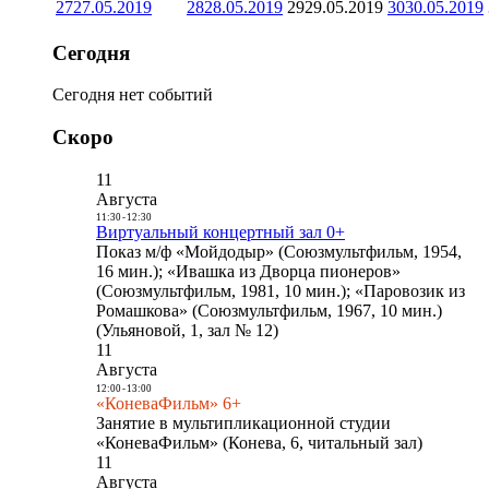
27
27.05.2019
28
28.05.2019
29
29.05.2019
30
30.05.2019
Сегодня
Сегодня нет событий
Скоро
11
Августа
11:30
-
12:30
Виртуальный концертный зал 0+
Показ м/ф «Мойдодыр» (Союзмультфильм, 1954,
16 мин.); «Ивашка из Дворца пионеров»
(Союзмультфильм, 1981, 10 мин.); «Паровозик из
Ромашкова» (Союзмультфильм, 1967, 10 мин.)
(Ульяновой, 1, зал № 12)
11
Августа
12:00
-
13:00
«КоневаФильм» 6+
Занятие в мультипликационной студии
«КоневаФильм» (Конева, 6, читальный зал)
11
Августа