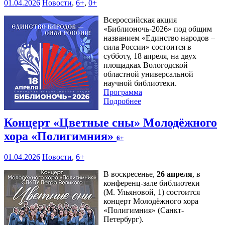
01.04.2026
Новости
,
6+
,
0+
Всероссийская акция
«Библионочь-2026» под общим
названием «Единство народов –
сила России» состоится в
субботу, 18 апреля, на двух
площадках Вологодской
областной универсальной
научной библиотеки.
Программа
Подробнее
Концерт «Цветные сны» Молодёжного
хора «Полигимния»
6+
01.04.2026
Новости
,
6+
В воскресенье,
26 апреля
, в
конференц-зале библиотеки
(М. Ульяновой, 1) состоится
концерт Молодёжного хора
«Полигимния» (Санкт-
Петербург).