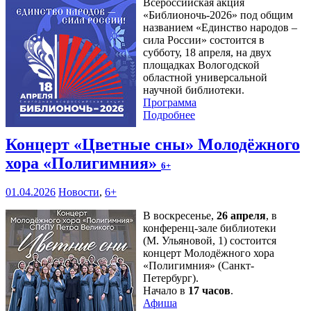
Всероссийская акция
«Библионочь-2026» под общим
названием «Единство народов –
сила России» состоится в
субботу, 18 апреля, на двух
площадках Вологодской
областной универсальной
научной библиотеки.
Программа
Подробнее
Концерт «Цветные сны» Молодёжного
хора «Полигимния»
6+
01.04.2026
Новости
,
6+
В воскресенье,
26 апреля
, в
конференц-зале библиотеки
(М. Ульяновой, 1) состоится
концерт Молодёжного хора
«Полигимния» (Санкт-
Петербург).
Начало в
17 часов
.
Афиша