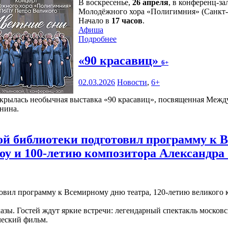
В воскресенье,
26 апреля
, в конференц-за
Молодёжного хора «Полигимния» (Санкт-
Начало в
17 часов
.
Афиша
Подробнее
«90 красавиц»
6+
02.03.2026
Новости
,
6+
ткрылась необычная выставка «90 красавиц», посвященная Межд
нина.
 библиотеки подготовил программу к В
оу и 100-летию композитора Александра
зы. Гостей ждут яркие встречи: легендарный спектакль московс
ческий фильм.