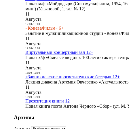
Показ м/ф «Мойдодыр» (Союзмультфильм, 1954, 16 
мин.) (Ульяновой, 1, зал № 12)
11
Августа
12:00
-
13:00
«КоневаФильм» 6+
Занятие в мультипликационной студии «КоневаФиль
11
Августа
17:00
-
18:00
Виртуальный концертный зал 12+
Показ х/ф «Смелые люди» к 100-летию актера театра
11
Августа
18:00
-
19:00
«Заоникиевские просветительские беседы» 12+
Лекция диакона Артемия Овчаренко «Актуальность 
11
Августа
18:00
-
19:00
Презентация книги 12+
Новая книга поэта Антона Чёрного «Сбор» (ул. М. У
Архивы
Архивы