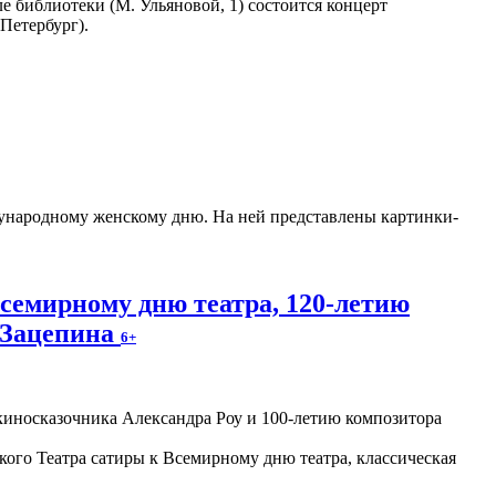
ле библиотеки (М. Ульяновой, 1) состоится концерт
Петербург).
ународному женскому дню. На ней представлены картинки-
семирному дню театра, 120-летию
 Зацепина
6+
кого Театра сатиры к Всемирному дню театра, классическая