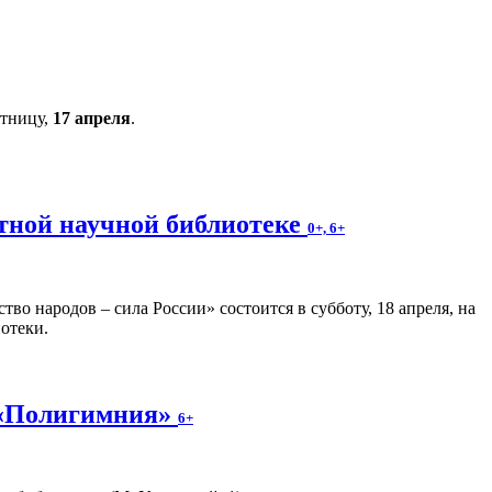
ятницу,
17 апреля
.
стной научной библиотеке
0+, 6+
о народов – сила России» состоится в субботу, 18 апреля, на
отеки.
 «Полигимния»
6+