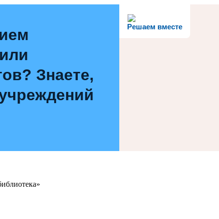
Решаем вместе
нием
 или
ов? Знаете,
 учреждений
библиотека»