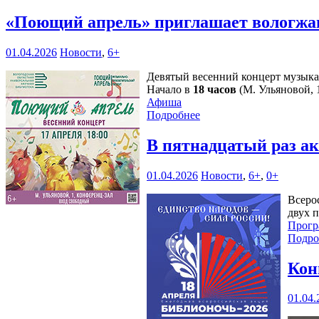
«Поющий апрель» приглашает вологжа
01.04.2026
Новости
,
6+
Девятый весенний концерт музыка
Начало в
18 часов
(М. Ульяновой, 1
Афиша
Подробнее
В пятнадцатый раз а
01.04.2026
Новости
,
6+
,
0+
Всеро
двух 
Прогр
Подро
Кон
01.04.