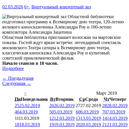
02.03.2026
6+
,
Виртуальный концертный зал
Областная библиотека приглашает вологжан на мартовские
показы. Гостей ждут яркие встречи: легендарный спектакль
московского Театра сатиры к Всемирному дню театра,
классическая киносказка Александра Роу и культовый
советский приключенческий фильм.
Начало сеансов в 18 часов.
Подробнее
← Предыдущая
Следующая →
<
Март 2019
Пн
Понедельник
Вт
Вторник
Ср
Среда
Чт
Четверг
25
25.02.2019
26
26.02.2019
27
27.02.2019
28
28.02.2019
4
04.03.2019
5
05.03.2019
6
06.03.2019
7
07.03.2019
11
11.03.2019
12
12.03.2019
13
13.03.2019
14
14.03.2019
18
18.03.2019
19
19.03.2019
20
20.03.2019
21
21.03.2019