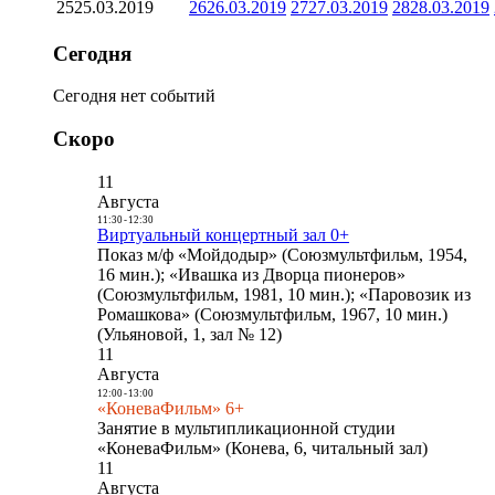
25
25.03.2019
26
26.03.2019
27
27.03.2019
28
28.03.2019
Сегодня
Сегодня нет событий
Скоро
11
Августа
11:30
-
12:30
Виртуальный концертный зал 0+
Показ м/ф «Мойдодыр» (Союзмультфильм, 1954,
16 мин.); «Ивашка из Дворца пионеров»
(Союзмультфильм, 1981, 10 мин.); «Паровозик из
Ромашкова» (Союзмультфильм, 1967, 10 мин.)
(Ульяновой, 1, зал № 12)
11
Августа
12:00
-
13:00
«КоневаФильм» 6+
Занятие в мультипликационной студии
«КоневаФильм» (Конева, 6, читальный зал)
11
Августа