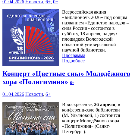
01.04.2026
Новости
,
6+
,
0+
Всероссийская акция
«Библионочь-2026» под общим
названием «Единство народов –
сила России» состоится в
субботу, 18 апреля, на двух
площадках Вологодской
областной универсальной
научной библиотеки.
Программа
Подробнее
Концерт «Цветные сны» Молодёжного
хора «Полигимния»
6+
01.04.2026
Новости
,
6+
В воскресенье,
26 апреля
, в
конференц-зале библиотеки
(М. Ульяновой, 1) состоится
концерт Молодёжного хора
«Полигимния» (Санкт-
Петербург).