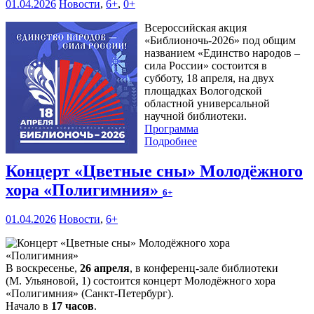
01.04.2026
Новости
,
6+
,
0+
Всероссийская акция
«Библионочь-2026» под общим
названием «Единство народов –
сила России» состоится в
субботу, 18 апреля, на двух
площадках Вологодской
областной универсальной
научной библиотеки.
Программа
Подробнее
Концерт «Цветные сны» Молодёжного
хора «Полигимния»
6+
01.04.2026
Новости
,
6+
В воскресенье,
26 апреля
, в конференц-зале библиотеки
(М. Ульяновой, 1) состоится концерт Молодёжного хора
«Полигимния» (Санкт-Петербург).
Начало в
17 часов
.