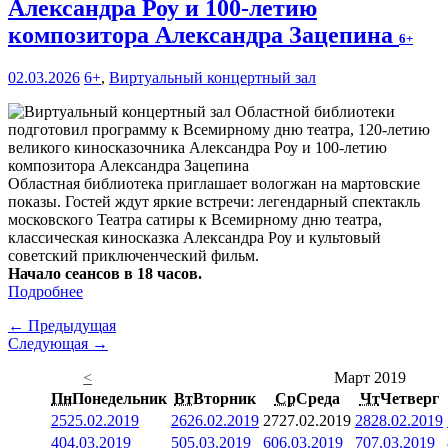
Александра Роу и 100-летию
композитора Александра Зацепина
6+
02.03.2026
6+
,
Виртуальный концертный зал
Областная библиотека приглашает вологжан на мартовские
показы. Гостей ждут яркие встречи: легендарный спектакль
московского Театра сатиры к Всемирному дню театра,
классическая киносказка Александра Роу и культовый
советский приключенческий фильм.
Начало сеансов в 18 часов.
Подробнее
← Предыдущая
Следующая →
<
Март 2019
Пн
Понедельник
Вт
Вторник
Ср
Среда
Чт
Четверг
25
25.02.2019
26
26.02.2019
27
27.02.2019
28
28.02.2019
4
04.03.2019
5
05.03.2019
6
06.03.2019
7
07.03.2019