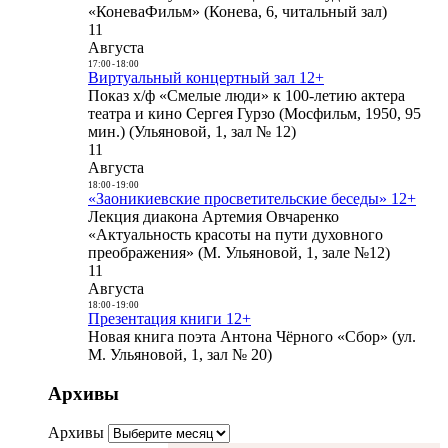
«КоневаФильм» (Конева, 6, читальный зал)
11
Августа
17:00
-
18:00
Виртуальный концертный зал 12+
Показ х/ф «Смелые люди» к 100-летию актера
театра и кино Сергея Гурзо (Мосфильм, 1950, 95
мин.) (Ульяновой, 1, зал № 12)
11
Августа
18:00
-
19:00
«Заоникиевские просветительские беседы» 12+
Лекция диакона Артемия Овчаренко
«Актуальность красоты на пути духовного
преображения» (М. Ульяновой, 1, зале №12)
11
Августа
18:00
-
19:00
Презентация книги 12+
Новая книга поэта Антона Чёрного «Сбор» (ул.
М. Ульяновой, 1, зал № 20)
Архивы
Архивы