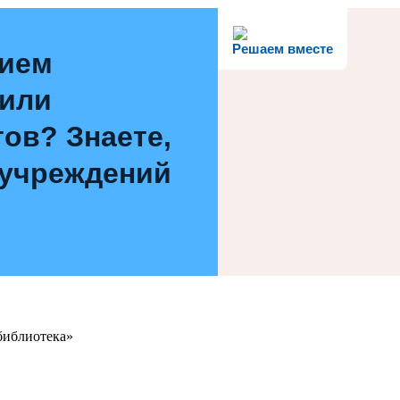
Решаем вместе
нием
 или
ов? Знаете,
 учреждений
библиотека»