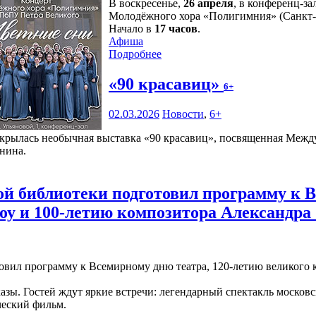
В воскресенье,
26 апреля
, в конференц-за
Молодёжного хора «Полигимния» (Санкт-
Начало в
17 часов
.
Афиша
Подробнее
«90 красавиц»
6+
02.03.2026
Новости
,
6+
ткрылась необычная выставка «90 красавиц», посвященная Межд
нина.
 библиотеки подготовил программу к В
оу и 100-летию композитора Александра
зы. Гостей ждут яркие встречи: легендарный спектакль московс
ческий фильм.