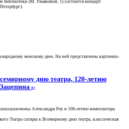
ле библиотеки (М. Ульяновой, 1) состоится концерт
Петербург).
ународному женскому дню. На ней представлены картинки-
семирному дню театра, 120-летию
 Зацепина
6+
кого Театра сатиры к Всемирному дню театра, классическая