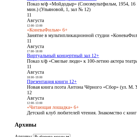
Показ м/ф «Мойдодыр» (Союзмультфильм, 1954, 16 
мин.) (Ульяновой, 1, зал № 12)
11
Августа
12:00
-
13:00
«КоневаФильм» 6+
Занятие в мультипликационной студии «КоневаФиль
11
Августа
17:00
-
18:00
Виртуальный концертный зал 12+
Показ х/ф «Смелые люди» к 100-летию актера театра
11
Августа
18:00
-
19:00
Презентация книги 12+
Новая книга поэта Антона Чёрного «Сбор» (ул. М. У
12
Августа
12:00
-
13:00
«Читающая лошадка» 6+
Детский клуб любителей чтения. Знакомство с книг
Архивы
Архивы