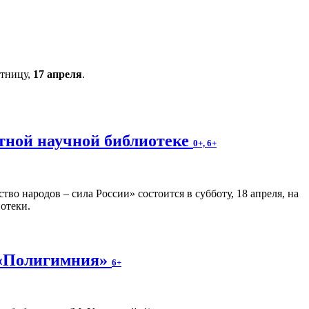
ятницу,
17 апреля
.
стной научной библиотеке
0+, 6+
о народов – сила России» состоится в субботу, 18 апреля, на
отеки.
 «Полигимния»
6+