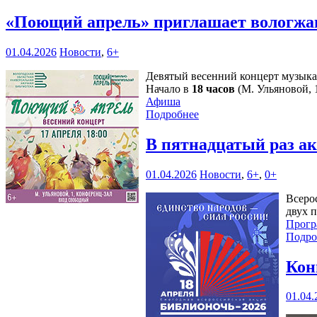
«Поющий апрель» приглашает вологжа
01.04.2026
Новости
,
6+
Девятый весенний концерт музыка
Начало в
18 часов
(М. Ульяновой, 1
Афиша
Подробнее
В пятнадцатый раз а
01.04.2026
Новости
,
6+
,
0+
Всеро
двух 
Прогр
Подро
Кон
01.04.