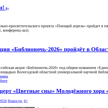
н!
6+
льно-просветительского проекта «Поющий апрель» пройдет в п
, конференц-зал).
кция «Библионочь-2026» пройдёт в Обла
ссийская акция «Библионочь-2026» под общим названием «Единств
площадках Вологодской областной универсальной научной библи
амма
бнее
церт «Цветные сны» Молодёжного хора
2026
Новости
,
6+