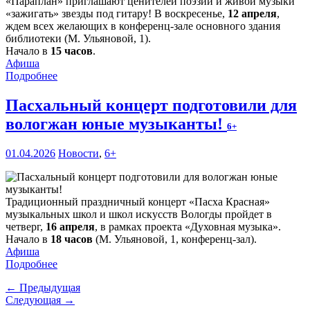
«Параплан» приглашают ценителей поэзии и живой музыки
«зажигать» звезды под гитару! В воскресенье,
12 апреля
,
ждем всех желающих в конференц-зале основного здания
библиотеки (М. Ульяновой, 1).
Начало в
15 часов
.
Афиша
Подробнее
Пасхальный концерт подготовили для
вологжан юные музыканты!
6+
01.04.2026
Новости
,
6+
Традиционный праздничный концерт «Пасха Красная»
музыкальных школ и школ искусств Вологды пройдет в
четверг,
16 апреля
, в рамках проекта «Духовная музыка».
Начало в
18 часов
(М. Ульяновой, 1, конференц-зал).
Афиша
Подробнее
← Предыдущая
Следующая →