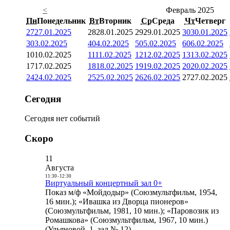
<
Февраль 2025
Пн
Понедельник
Вт
Вторник
Ср
Среда
Чт
Четверг
27
27.01.2025
28
28.01.2025
29
29.01.2025
30
30.01.2025
3
03.02.2025
4
04.02.2025
5
05.02.2025
6
06.02.2025
10
10.02.2025
11
11.02.2025
12
12.02.2025
13
13.02.2025
17
17.02.2025
18
18.02.2025
19
19.02.2025
20
20.02.2025
24
24.02.2025
25
25.02.2025
26
26.02.2025
27
27.02.2025
Сегодня
Сегодня нет событий
Скоро
11
Августа
11:30
-
12:30
Виртуальный концертный зал 0+
Показ м/ф «Мойдодыр» (Союзмультфильм, 1954,
16 мин.); «Ивашка из Дворца пионеров»
(Союзмультфильм, 1981, 10 мин.); «Паровозик из
Ромашкова» (Союзмультфильм, 1967, 10 мин.)
(Ульяновой, 1, зал № 12)