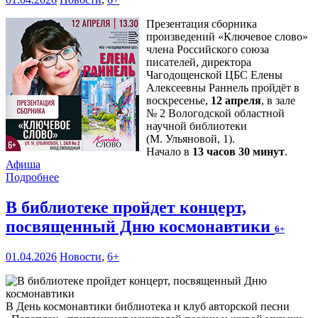
Презентация сборника
произведений «Ключевое слово»
члена Российского союза
писателей, директора
Чагодощенской ЦБС Елены
Алексеевны Раннель пройдёт в
воскресенье,
12 апреля
, в зале
№ 2 Вологодской областной
научной библиотеки
(М. Ульяновой, 1).
Начало в
13 часов 30 минут
.
Афиша
Подробнее
В библиотеке пройдет концерт,
посвященный Дню космонавтики
6+
01.04.2026
Новости
,
6+
В День космонавтики библиотека и клуб авторской песни