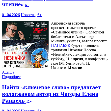
чтение»
6+
01.04.2026
Новости
,
6+
Апрельская встреча
просветительского проекта
«Семейное чтение» Областной
библиотеки и Александра
Милика, учителя, автора проекта
ПАПАБУК
будет посвящена
трилогии Николая Носова
«Незнайка». Лекция состоится в
субботу,
11 апреля
, в конференц-
зале (М. Ульяновой, 1).
Начало в
14 часов
.
Афиша
Подробнее
Найти «ключевое слово» предлагает
вологжанам автор из Чагоды Елена
Раннель
12+
01.04.2026
Новости
,
6+