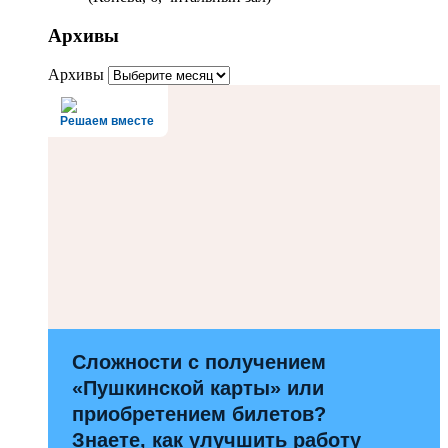
Архивы
Архивы
Решаем вместе
Сложности с получением
«Пушкинской карты» или
приобретением билетов?
Знаете, как улучшить работу