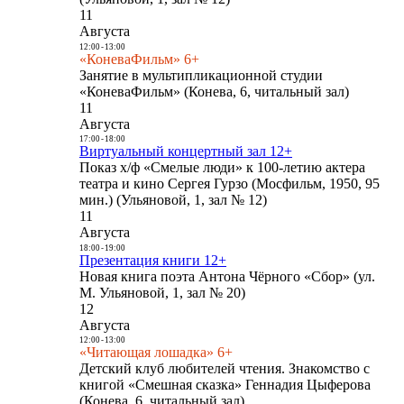
11
Августа
12:00
-
13:00
«КоневаФильм» 6+
Занятие в мультипликационной студии
«КоневаФильм» (Конева, 6, читальный зал)
11
Августа
17:00
-
18:00
Виртуальный концертный зал 12+
Показ х/ф «Смелые люди» к 100-летию актера
театра и кино Сергея Гурзо (Мосфильм, 1950, 95
мин.) (Ульяновой, 1, зал № 12)
11
Августа
18:00
-
19:00
Презентация книги 12+
Новая книга поэта Антона Чёрного «Сбор» (ул.
М. Ульяновой, 1, зал № 20)
12
Августа
12:00
-
13:00
«Читающая лошадка» 6+
Детский клуб любителей чтения. Знакомство с
книгой «Смешная сказка» Геннадия Цыферова
(Конева, 6, читальный зал)