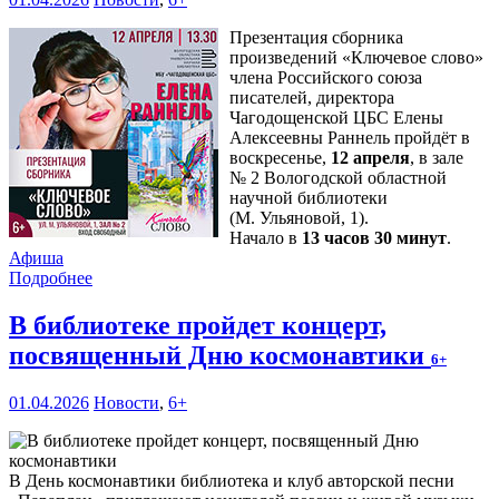
Презентация сборника
произведений «Ключевое слово»
члена Российского союза
писателей, директора
Чагодощенской ЦБС Елены
Алексеевны Раннель пройдёт в
воскресенье,
12 апреля
, в зале
№ 2 Вологодской областной
научной библиотеки
(М. Ульяновой, 1).
Начало в
13 часов 30 минут
.
Афиша
Подробнее
В библиотеке пройдет концерт,
посвященный Дню космонавтики
6+
01.04.2026
Новости
,
6+
В День космонавтики библиотека и клуб авторской песни