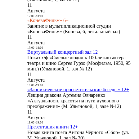
11
Августа
12:00
-
13:00
«КоневаФильм» 6+
Занятие в мультипликационной студии
«КоневаФильм» (Конева, 6, читальный зал)
11
Августа
17:00
-
18:00
Виртуальный концертный зал 12+
Показ х/ф «Смелые люди» к 100-летию актера
театра и кино Сергея Гурзо (Мосфильм, 1950, 95
мин.) (Ульяновой, 1, зал № 12)
11
Августа
18:00
-
19:00
«Заоникиевские просветительские беседы» 12+
Лекция диакона Артемия Овчаренко
«Актуальность красоты на пути духовного
преображения» (М. Ульяновой, 1, зале №12)
11
Августа
18:00
-
19:00
Презентация книги 12+
Новая книга поэта Антона Чёрного «Сбор» (ул.
М. Ульяновой, 1, зал № 20)