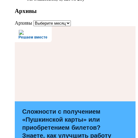
Архивы
Архивы
Решаем вместе
Сложности с получением
«Пушкинской карты» или
приобретением билетов?
Знаете, как улучшить работу