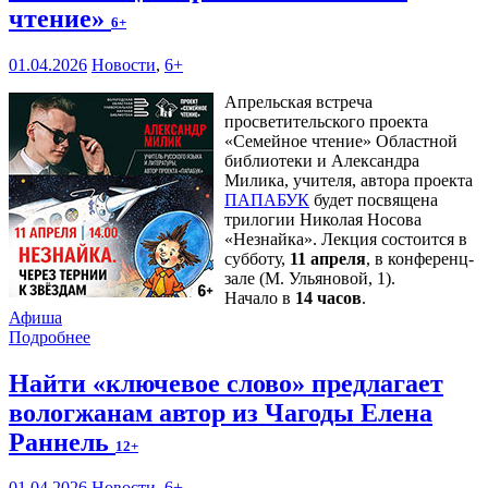
чтение»
6+
01.04.2026
Новости
,
6+
Апрельская встреча
просветительского проекта
«Семейное чтение» Областной
библиотеки и Александра
Милика, учителя, автора проекта
ПАПАБУК
будет посвящена
трилогии Николая Носова
«Незнайка». Лекция состоится в
субботу,
11 апреля
, в конференц-
зале (М. Ульяновой, 1).
Начало в
14 часов
.
Афиша
Подробнее
Найти «ключевое слово» предлагает
вологжанам автор из Чагоды Елена
Раннель
12+
01.04.2026
Новости
,
6+