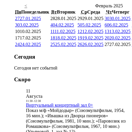
<
Февраль 2025
Пн
Понедельник
Вт
Вторник
Ср
Среда
Чт
Четверг
27
27.01.2025
28
28.01.2025
29
29.01.2025
30
30.01.2025
3
03.02.2025
4
04.02.2025
5
05.02.2025
6
06.02.2025
10
10.02.2025
11
11.02.2025
12
12.02.2025
13
13.02.2025
17
17.02.2025
18
18.02.2025
19
19.02.2025
20
20.02.2025
24
24.02.2025
25
25.02.2025
26
26.02.2025
27
27.02.2025
Сегодня
Сегодня нет событий
Скоро
11
Августа
11:30
-
12:30
Виртуальный концертный зал 0+
Показ м/ф «Мойдодыр» (Союзмультфильм, 1954,
16 мин.); «Ивашка из Дворца пионеров»
(Союзмультфильм, 1981, 10 мин.); «Паровозик из
Ромашкова» (Союзмультфильм, 1967, 10 мин.)
(Ульяновой, 1, зал № 12)