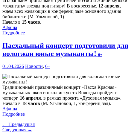
«Параплан» приглашают ценителей поэзии и живой музыки
«зажигать» звезды под гитару! В воскресенье,
12 апреля
,
ждем всех желающих в конференц-зале основного здания
библиотеки (М. Ульяновой, 1).
Начало в
15 часов
.
Афиша
Подробнее
Пасхальный концерт подготовили для
вологжан юные музыканты!
6+
01.04.2026
Новости
,
6+
Традиционный праздничный концерт «Пасха Красная»
музыкальных школ и школ искусств Вологды пройдет в
четверг,
16 апреля
, в рамках проекта «Духовная музыка».
Начало в
18 часов
(М. Ульяновой, 1, конференц-зал).
Афиша
Подробнее
← Предыдущая
Следующая →