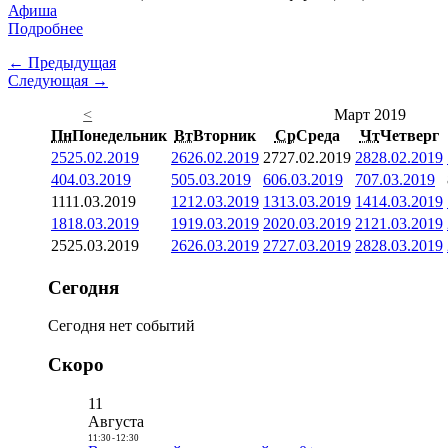
Афиша
Подробнее
← Предыдущая
Следующая →
<
Март 2019
Пн
Понедельник
Вт
Вторник
Ср
Среда
Чт
Четверг
25
25.02.2019
26
26.02.2019
27
27.02.2019
28
28.02.2019
4
04.03.2019
5
05.03.2019
6
06.03.2019
7
07.03.2019
11
11.03.2019
12
12.03.2019
13
13.03.2019
14
14.03.2019
18
18.03.2019
19
19.03.2019
20
20.03.2019
21
21.03.2019
25
25.03.2019
26
26.03.2019
27
27.03.2019
28
28.03.2019
Сегодня
Сегодня нет событий
Скоро
11
Августа
11:30
-
12:30