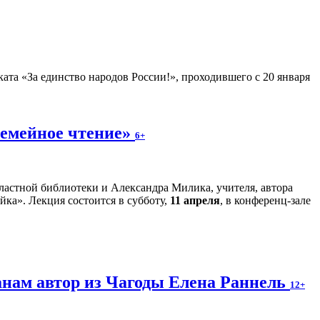
ата «За единство народов России!», проходившего с 20 января
Семейное чтение»
6+
ластной библиотеки и Александра Милика, учителя, автора
ка». Лекция состоится в субботу,
11 апреля
, в конференц-зале
анам автор из Чагоды Елена Раннель
12+