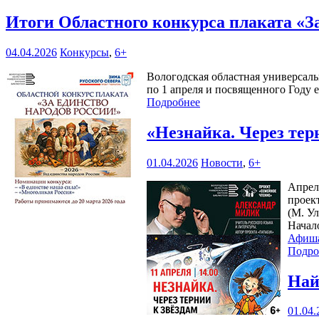
Итоги Областного конкурса плаката «З
04.04.2026
Конкурсы
,
6+
Вологодская областная универсаль
по 1 апреля и посвященного Году 
Подробнее
«Незнайка. Через тер
01.04.2026
Новости
,
6+
Апрел
проек
(М. Ул
Начал
Афиш
Подро
Най
01.04.