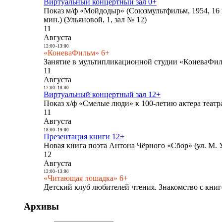
Виртуальный концертный зал 0+
Показ м/ф «Мойдодыр» (Союзмультфильм, 1954, 16 
мин.) (Ульяновой, 1, зал № 12)
11
Августа
12:00
-
13:00
«КоневаФильм» 6+
Занятие в мультипликационной студии «КоневаФиль
11
Августа
17:00
-
18:00
Виртуальный концертный зал 12+
Показ х/ф «Смелые люди» к 100-летию актера театра
11
Августа
18:00
-
19:00
Презентация книги 12+
Новая книга поэта Антона Чёрного «Сбор» (ул. М. У
12
Августа
12:00
-
13:00
«Читающая лошадка» 6+
Детский клуб любителей чтения. Знакомство с книг
Архивы