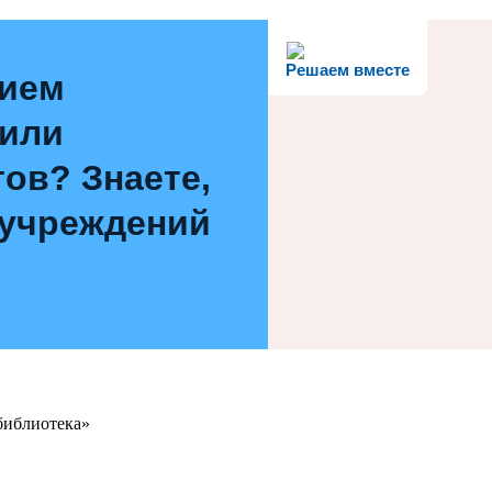
Решаем вместе
нием
 или
ов? Знаете,
 учреждений
библиотека»