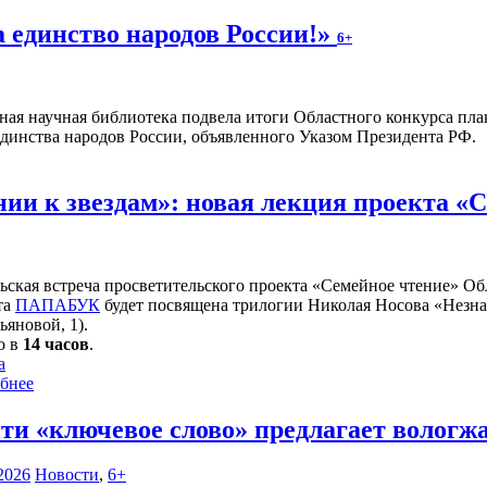
а единство народов России!»
6+
ная научная библиотека подвела итоги Областного конкурса плак
единства народов России, объявленного Указом Президента РФ.
нии к звездам»: новая лекция проекта «
ьская встреча просветительского проекта «Семейное чтение» Об
та
ПАПАБУК
будет посвящена трилогии Николая Носова «Незнай
ьяновой, 1).
о в
14 часов
.
а
бнее
ти «ключевое слово» предлагает вологж
2026
Новости
,
6+