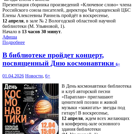
Презентация сборника произведений «Ключевое слово» члена
Российского союза писателей, директора Чагодощенской ЦБС
Елены Алексеевны Раннель пройдёт в воскресенье,
12 апреля
, в зале № 2 Вологодской областной научной
библиотеки (М. Ульяновой, 1).
Начало в
13 часов 30 минут
.
Афиша
Подробнее
В библиотеке пройдет концерт,
посвященный Дню космонавтики
6+
01.04.2026
Новости
,
6+
В День космонавтики библиотека
и клуб авторской песни
«Параплан» приглашают
ценителей поэзии и живой
музыки «зажигать» звезды под
гитару! В воскресенье,
12 апреля
, ждем всех желающих
в конференц-зале основного
здания библиотеки