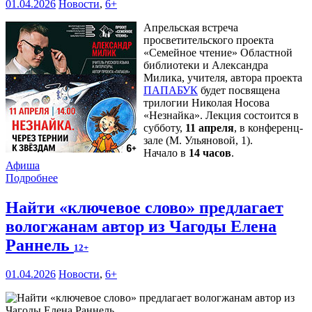
01.04.2026
Новости
,
6+
Апрельская встреча
просветительского проекта
«Семейное чтение» Областной
библиотеки и Александра
Милика, учителя, автора проекта
ПАПАБУК
будет посвящена
трилогии Николая Носова
«Незнайка». Лекция состоится в
субботу,
11 апреля
, в конференц-
зале (М. Ульяновой, 1).
Начало в
14 часов
.
Афиша
Подробнее
Найти «ключевое слово» предлагает
вологжанам автор из Чагоды Елена
Раннель
12+
01.04.2026
Новости
,
6+