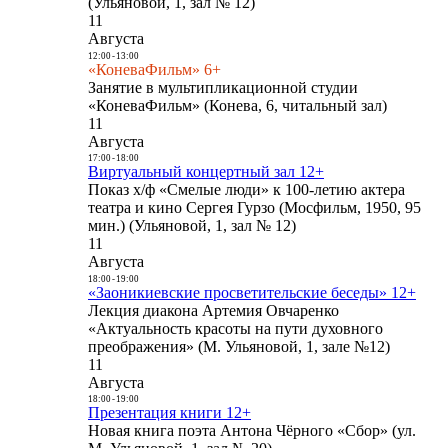
(Ульяновой, 1, зал № 12)
11
Августа
12:00
-
13:00
«КоневаФильм» 6+
Занятие в мультипликационной студии
«КоневаФильм» (Конева, 6, читальный зал)
11
Августа
17:00
-
18:00
Виртуальный концертный зал 12+
Показ х/ф «Смелые люди» к 100-летию актера
театра и кино Сергея Гурзо (Мосфильм, 1950, 95
мин.) (Ульяновой, 1, зал № 12)
11
Августа
18:00
-
19:00
«Заоникиевские просветительские беседы» 12+
Лекция диакона Артемия Овчаренко
«Актуальность красоты на пути духовного
преображения» (М. Ульяновой, 1, зале №12)
11
Августа
18:00
-
19:00
Презентация книги 12+
Новая книга поэта Антона Чёрного «Сбор» (ул.