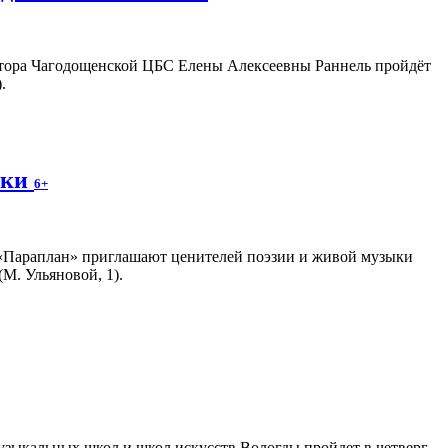
ектора Чагодощенской ЦБС Елены Алексеевны Раннель пройдёт
.
ики
6+
 «Параплан» приглашают ценителей поэзии и живой музыки
М. Ульяновой, 1).
зыкальных школ и школ искусств Вологды пройдет в четверг,