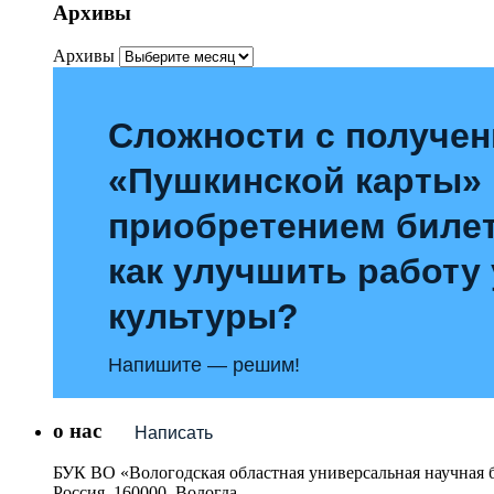
Архивы
Архивы
Сложности с получе
«Пушкинской карты»
приобретением билет
как улучшить работу
культуры?
Напишите — решим!
о нас
Написать
БУК ВО «Вологодская областная универсальная научная 
Россия, 160000, Вологда,