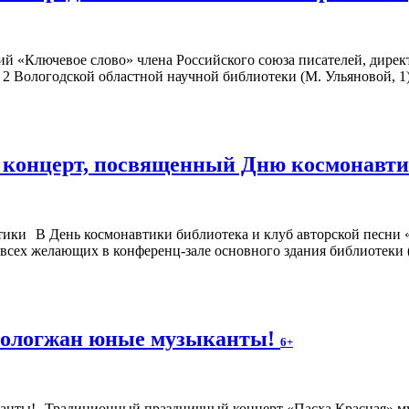
ий «Ключевое слово» члена Российского союза писателей, дир
№ 2 Вологодской областной научной библиотеки (М. Ульяновой, 1)
т концерт, посвященный Дню космонавт
В День космонавтики библиотека и клуб авторской песни
 всех желающих в конференц-зале основного здания библиотеки (
 вологжан юные музыканты!
6+
Традиционный праздничный концерт «Пасха Красная» му