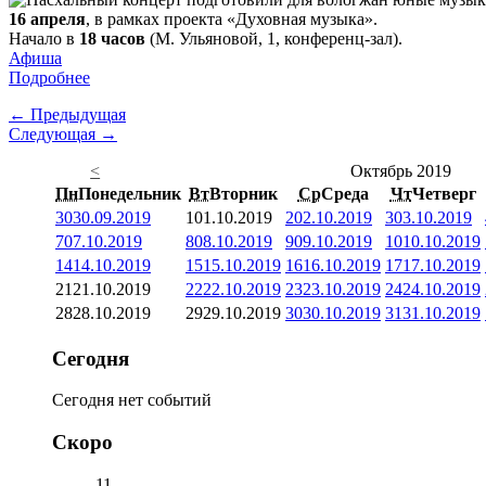
16 апреля
, в рамках проекта «Духовная музыка».
Начало в
18 часов
(М. Ульяновой, 1, конференц-зал).
Афиша
Подробнее
← Предыдущая
Следующая →
<
Октябрь 2019
Пн
Понедельник
Вт
Вторник
Ср
Среда
Чт
Четверг
30
30.09.2019
1
01.10.2019
2
02.10.2019
3
03.10.2019
7
07.10.2019
8
08.10.2019
9
09.10.2019
10
10.10.2019
14
14.10.2019
15
15.10.2019
16
16.10.2019
17
17.10.2019
21
21.10.2019
22
22.10.2019
23
23.10.2019
24
24.10.2019
28
28.10.2019
29
29.10.2019
30
30.10.2019
31
31.10.2019
Сегодня
Сегодня нет событий
Скоро
11