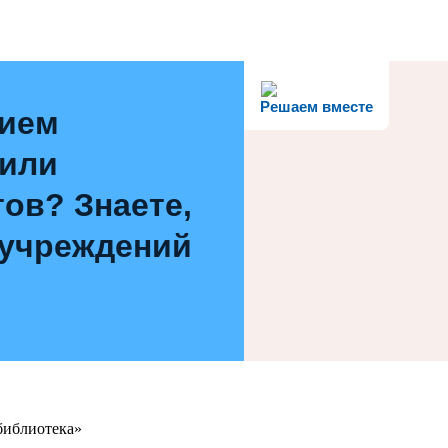
Решаем вместе
нием
 или
ов? Знаете,
 учреждений
библиотека»