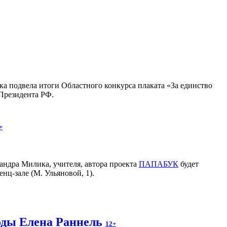
ка подвела итоги Областного конкурса плаката «За единство
 Президента РФ.
+
андра Милика, учителя, автора проекта
ПАПАБУК
будет
енц-зале (М. Ульяновой, 1).
годы Елена Раннель
12+