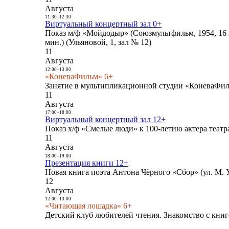
Августа
11:30
-
12:30
Виртуальный концертный зал 0+
Показ м/ф «Мойдодыр» (Союзмультфильм, 1954, 16 
мин.) (Ульяновой, 1, зал № 12)
11
Августа
12:00
-
13:00
«КоневаФильм» 6+
Занятие в мультипликационной студии «КоневаФиль
11
Августа
17:00
-
18:00
Виртуальный концертный зал 12+
Показ х/ф «Смелые люди» к 100-летию актера театра
11
Августа
18:00
-
19:00
Презентация книги 12+
Новая книга поэта Антона Чёрного «Сбор» (ул. М. У
12
Августа
12:00
-
13:00
«Читающая лошадка» 6+
Детский клуб любителей чтения. Знакомство с книг