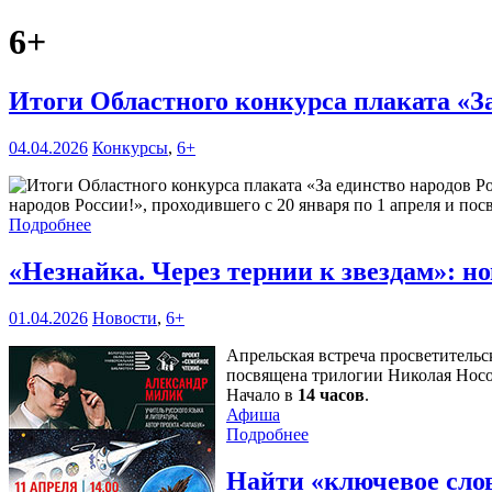
6+
Итоги Областного конкурса плаката «З
04.04.2026
Конкурсы
,
6+
народов России!», проходившего с 20 января по 1 апреля и по
Подробнее
«Незнайка. Через тернии к звездам»: н
01.04.2026
Новости
,
6+
Апрельская встреча просветительс
посвящена трилогии Николая Носов
Начало в
14 часов
.
Афиша
Подробнее
Найти «ключевое сло