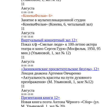
11
Августа
12:00
-
13:00
«КоневаФильм» 6+
Занятие в мультипликационной студии
«КоневаФильм» (Конева, 6, читальный зал)
11
Августа
17:00
-
18:00
Виртуальный концертный зал 12+
Показ х/ф «Смелые люди» к 100-летию актера
театра и кино Сергея Гурзо (Мосфильм, 1950, 95
мин.) (Ульяновой, 1, зал № 12)
11
Августа
18:00
-
19:00
«Заоникиевские просветительские беседы» 12+
Лекция диакона Артемия Овчаренко
«Актуальность красоты на пути духовного
преображения» (М. Ульяновой, 1, зале №12)
11
Августа
18:00
-
19:00
Презентация книги 12+
Новая книга поэта Антона Чёрного «Сбор» (ул.
М. Ульяновой, 1, зал № 20)