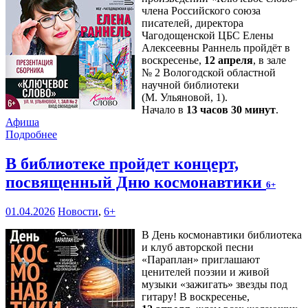
члена Российского союза
писателей, директора
Чагодощенской ЦБС Елены
Алексеевны Раннель пройдёт в
воскресенье,
12 апреля
, в зале
№ 2 Вологодской областной
научной библиотеки
(М. Ульяновой, 1).
Начало в
13 часов 30 минут
.
Афиша
Подробнее
В библиотеке пройдет концерт,
посвященный Дню космонавтики
6+
01.04.2026
Новости
,
6+
В День космонавтики библиотека
и клуб авторской песни
«Параплан» приглашают
ценителей поэзии и живой
музыки «зажигать» звезды под
гитару! В воскресенье,