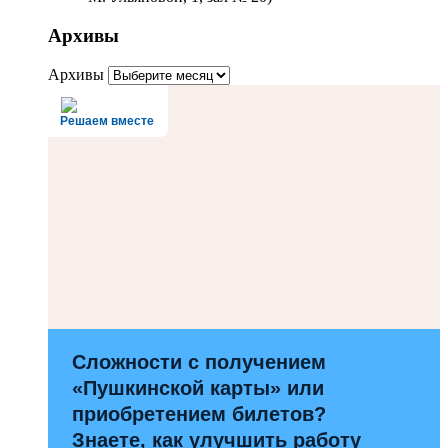
Архивы
Архивы
Решаем вместе
Сложности с получением
«Пушкинской карты» или
приобретением билетов?
Знаете, как улучшить работу