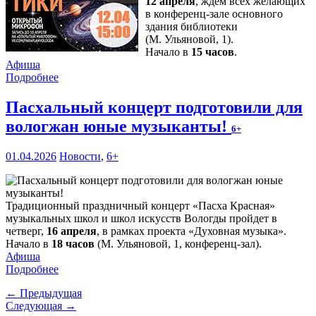
12 апреля
, ждем всех желающих
в конференц-зале основного
здания библиотеки
(М. Ульяновой, 1).
Начало в
15 часов
.
Афиша
Подробнее
Пасхальный концерт подготовили для
вологжан юные музыканты!
6+
01.04.2026
Новости
,
6+
Традиционный праздничный концерт «Пасха Красная»
музыкальных школ и школ искусств Вологды пройдет в
четверг,
16 апреля
, в рамках проекта «Духовная музыка».
Начало в
18 часов
(М. Ульяновой, 1, конференц-зал).
Афиша
Подробнее
← Предыдущая
Следующая →