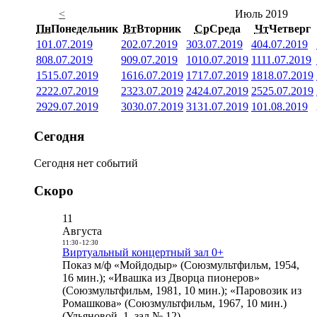
<
Июль 2019
Пн
Понедельник
Вт
Вторник
Ср
Среда
Чт
Четверг
1
01.07.2019
2
02.07.2019
3
03.07.2019
4
04.07.2019
8
08.07.2019
9
09.07.2019
10
10.07.2019
11
11.07.2019
15
15.07.2019
16
16.07.2019
17
17.07.2019
18
18.07.2019
22
22.07.2019
23
23.07.2019
24
24.07.2019
25
25.07.2019
29
29.07.2019
30
30.07.2019
31
31.07.2019
1
01.08.2019
Сегодня
Сегодня нет событий
Скоро
11
Августа
11:30
-
12:30
Виртуальный концертный зал 0+
Показ м/ф «Мойдодыр» (Союзмультфильм, 1954,
16 мин.); «Ивашка из Дворца пионеров»
(Союзмультфильм, 1981, 10 мин.); «Паровозик из
Ромашкова» (Союзмультфильм, 1967, 10 мин.)
(Ульяновой, 1, зал № 12)