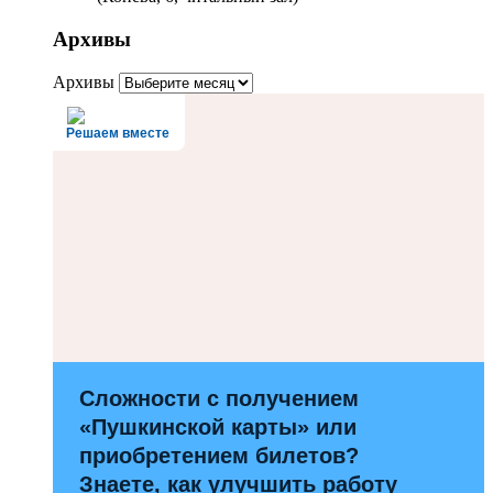
Архивы
Архивы
Решаем вместе
Сложности с получением
«Пушкинской карты» или
приобретением билетов?
Знаете, как улучшить работу