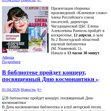
Презентация сборника
произведений «Ключевое слово»
члена Российского союза
писателей, директора
Чагодощенской ЦБС Елены
Алексеевны Раннель пройдёт в
воскресенье,
12 апреля
, в зале
№ 2 Вологодской областной
научной библиотеки
(М. Ульяновой, 1).
Начало в
13 часов 30 минут
.
Афиша
Подробнее
В библиотеке пройдет концерт,
посвященный Дню космонавтики
6+
01.04.2026
Новости
,
6+
В День космонавтики библиотека и клуб авторской песни