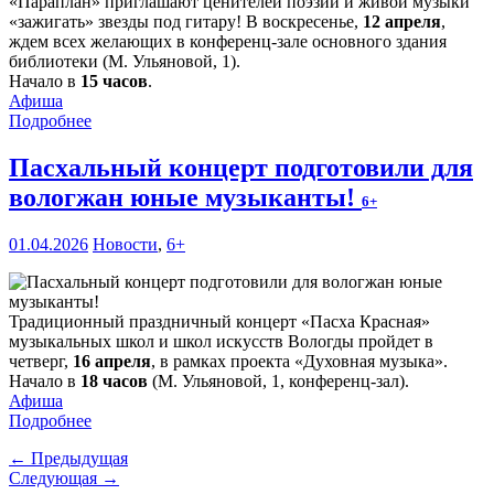
«Параплан» приглашают ценителей поэзии и живой музыки
«зажигать» звезды под гитару! В воскресенье,
12 апреля
,
ждем всех желающих в конференц-зале основного здания
библиотеки (М. Ульяновой, 1).
Начало в
15 часов
.
Афиша
Подробнее
Пасхальный концерт подготовили для
вологжан юные музыканты!
6+
01.04.2026
Новости
,
6+
Традиционный праздничный концерт «Пасха Красная»
музыкальных школ и школ искусств Вологды пройдет в
четверг,
16 апреля
, в рамках проекта «Духовная музыка».
Начало в
18 часов
(М. Ульяновой, 1, конференц-зал).
Афиша
Подробнее
← Предыдущая
Следующая →