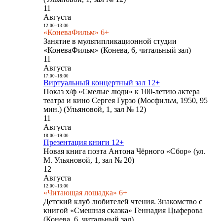
11
Августа
12:00
-
13:00
«КоневаФильм» 6+
Занятие в мультипликационной студии
«КоневаФильм» (Конева, 6, читальный зал)
11
Августа
17:00
-
18:00
Виртуальный концертный зал 12+
Показ х/ф «Смелые люди» к 100-летию актера
театра и кино Сергея Гурзо (Мосфильм, 1950, 95
мин.) (Ульяновой, 1, зал № 12)
11
Августа
18:00
-
19:00
Презентация книги 12+
Новая книга поэта Антона Чёрного «Сбор» (ул.
М. Ульяновой, 1, зал № 20)
12
Августа
12:00
-
13:00
«Читающая лошадка» 6+
Детский клуб любителей чтения. Знакомство с
книгой «Смешная сказка» Геннадия Цыферова
(Конева, 6, читальный зал)