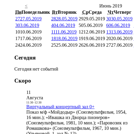
<
Июнь 2019
Пн
Понедельник
Вт
Вторник
Ср
Среда
Чт
Четверг
27
27.05.2019
28
28.05.2019
29
29.05.2019
30
30.05.2019
3
03.06.2019
4
04.06.2019
5
05.06.2019
6
06.06.2019
10
10.06.2019
11
11.06.2019
12
12.06.2019
13
13.06.2019
17
17.06.2019
18
18.06.2019
19
19.06.2019
20
20.06.2019
24
24.06.2019
25
25.06.2019
26
26.06.2019
27
27.06.2019
Сегодня
Сегодня нет событий
Скоро
11
Августа
11:30
-
12:30
Виртуальный концертный зал 0+
Показ м/ф «Мойдодыр» (Союзмультфильм, 1954,
16 мин.); «Ивашка из Дворца пионеров»
(Союзмультфильм, 1981, 10 мин.); «Паровозик из
Ромашкова» (Союзмультфильм, 1967, 10 мин.)
(Ульяновой, 1, зал № 12)