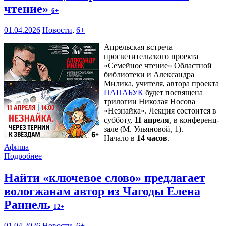
чтение»
6+
01.04.2026
Новости
,
6+
Апрельская встреча
просветительского проекта
«Семейное чтение» Областной
библиотеки и Александра
Милика, учителя, автора проекта
ПАПАБУК
будет посвящена
трилогии Николая Носова
«Незнайка». Лекция состоится в
субботу,
11 апреля
, в конференц-
зале (М. Ульяновой, 1).
Начало в
14 часов
.
Афиша
Подробнее
Найти «ключевое слово» предлагает
вологжанам автор из Чагоды Елена
Раннель
12+
01.04.2026
Новости
,
6+