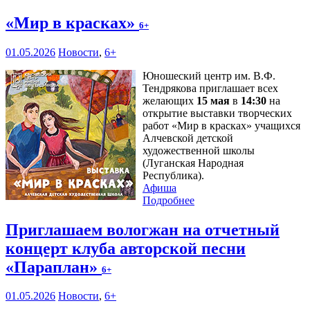
«Мир в красках»
6+
01.05.2026
Новости
,
6+
Юношеский центр им. В.Ф.
Тендрякова приглашает всех
желающих
15 мая
в
14:30
на
открытие выставки творческих
работ «Мир в красках» учащихся
Алчевской детской
художественной школы
(Луганская Народная
Республика).
Афиша
Подробнее
Приглашаем вологжан на отчетный
концерт клуба авторской песни
«Параплан»
6+
01.05.2026
Новости
,
6+