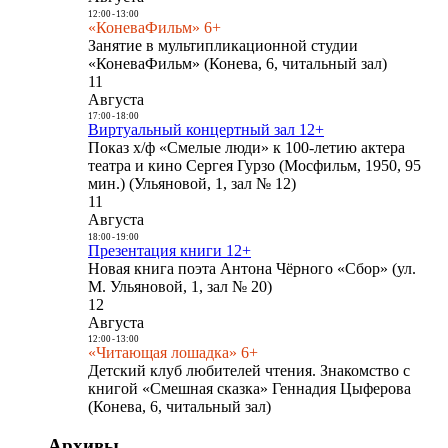
12:00
-
13:00
«КоневаФильм» 6+
Занятие в мультипликационной студии
«КоневаФильм» (Конева, 6, читальный зал)
11
Августа
17:00
-
18:00
Виртуальный концертный зал 12+
Показ х/ф «Смелые люди» к 100-летию актера
театра и кино Сергея Гурзо (Мосфильм, 1950, 95
мин.) (Ульяновой, 1, зал № 12)
11
Августа
18:00
-
19:00
Презентация книги 12+
Новая книга поэта Антона Чёрного «Сбор» (ул.
М. Ульяновой, 1, зал № 20)
12
Августа
12:00
-
13:00
«Читающая лошадка» 6+
Детский клуб любителей чтения. Знакомство с
книгой «Смешная сказка» Геннадия Цыферова
(Конева, 6, читальный зал)
Архивы