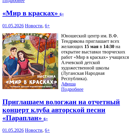
Подробнее
«Мир в красках»
6+
01.05.2026
Новости
,
6+
Юношеский центр им. В.Ф.
Тендрякова приглашает всех
желающих
15 мая
в
14:30
на
открытие выставки творческих
работ «Мир в красках» учащихся
Алчевской детской
художественной школы
(Луганская Народная
Республика).
Афиша
Подробнее
Приглашаем вологжан на отчетный
концерт клуба авторской песни
«Параплан»
6+
01.05.2026
Новости
,
6+