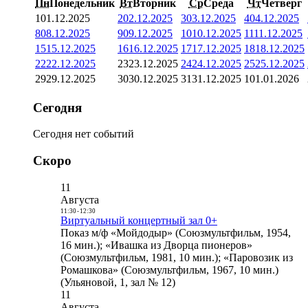
Пн
Понедельник
Вт
Вторник
Ср
Среда
Чт
Четверг
1
01.12.2025
2
02.12.2025
3
03.12.2025
4
04.12.2025
8
08.12.2025
9
09.12.2025
10
10.12.2025
11
11.12.2025
15
15.12.2025
16
16.12.2025
17
17.12.2025
18
18.12.2025
22
22.12.2025
23
23.12.2025
24
24.12.2025
25
25.12.2025
29
29.12.2025
30
30.12.2025
31
31.12.2025
1
01.01.2026
Сегодня
Сегодня нет событий
Скоро
11
Августа
11:30
-
12:30
Виртуальный концертный зал 0+
Показ м/ф «Мойдодыр» (Союзмультфильм, 1954,
16 мин.); «Ивашка из Дворца пионеров»
(Союзмультфильм, 1981, 10 мин.); «Паровозик из
Ромашкова» (Союзмультфильм, 1967, 10 мин.)
(Ульяновой, 1, зал № 12)
11
Августа