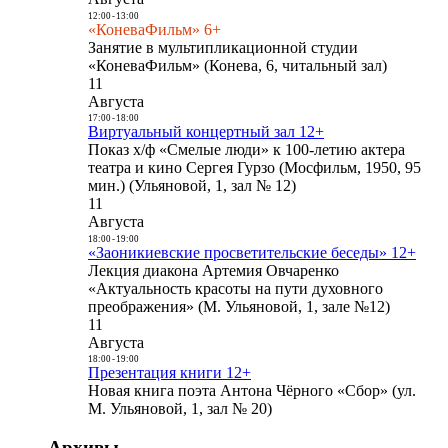
12:00
-
13:00
«КоневаФильм» 6+
Занятие в мультипликационной студии
«КоневаФильм» (Конева, 6, читальный зал)
11
Августа
17:00
-
18:00
Виртуальный концертный зал 12+
Показ х/ф «Смелые люди» к 100-летию актера
театра и кино Сергея Гурзо (Мосфильм, 1950, 95
мин.) (Ульяновой, 1, зал № 12)
11
Августа
18:00
-
19:00
«Заоникиевские просветительские беседы» 12+
Лекция диакона Артемия Овчаренко
«Актуальность красоты на пути духовного
преображения» (М. Ульяновой, 1, зале №12)
11
Августа
18:00
-
19:00
Презентация книги 12+
Новая книга поэта Антона Чёрного «Сбор» (ул.
М. Ульяновой, 1, зал № 20)
Архивы