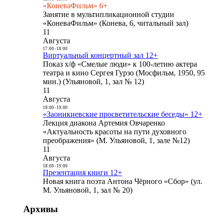
«КоневаФильм» 6+
Занятие в мультипликационной студии
«КоневаФильм» (Конева, 6, читальный зал)
11
Августа
17:00
-
18:00
Виртуальный концертный зал 12+
Показ х/ф «Смелые люди» к 100-летию актера
театра и кино Сергея Гурзо (Мосфильм, 1950, 95
мин.) (Ульяновой, 1, зал № 12)
11
Августа
18:00
-
19:00
«Заоникиевские просветительские беседы» 12+
Лекция диакона Артемия Овчаренко
«Актуальность красоты на пути духовного
преображения» (М. Ульяновой, 1, зале №12)
11
Августа
18:00
-
19:00
Презентация книги 12+
Новая книга поэта Антона Чёрного «Сбор» (ул.
М. Ульяновой, 1, зал № 20)
Архивы