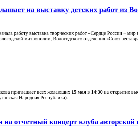
глашает на выставку детских работ из В
ачала работу выставка творческих работ «Сердце России – мир в
ологодской митрополии, Вологодского отделения «Союз рестав
якова приглашает всех желающих
15 мая
в
14:30
на открытие выс
уганская Народная Республика).
 на отчетный концерт клуба авторской