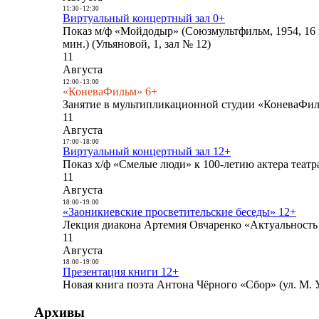
11:30
-
12:30
Виртуальный концертный зал 0+
Показ м/ф «Мойдодыр» (Союзмультфильм, 1954, 16 
мин.) (Ульяновой, 1, зал № 12)
11
Августа
12:00
-
13:00
«КоневаФильм» 6+
Занятие в мультипликационной студии «КоневаФиль
11
Августа
17:00
-
18:00
Виртуальный концертный зал 12+
Показ х/ф «Смелые люди» к 100-летию актера театра
11
Августа
18:00
-
19:00
«Заоникиевские просветительские беседы» 12+
Лекция диакона Артемия Овчаренко «Актуальность 
11
Августа
18:00
-
19:00
Презентация книги 12+
Новая книга поэта Антона Чёрного «Сбор» (ул. М. У
Архивы