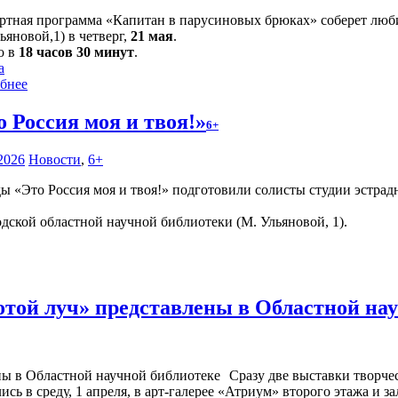
ртная программа «Капитан в парусиновых брюках» соберет люби
ьяновой,1) в четверг,
21 мая
.
о в
18 часов 30 минут
.
а
бнее
о Россия моя и твоя!»
6+
2026
Новости
,
6+
«Это Россия моя и твоя!» подготовили солисты студии эстрадн
одской областной научной библиотеки (М. Ульяновой, 1).
отой луч» представлены в Областной на
Сразу две выставки творче
сь в среду, 1 апреля, в арт-галерее «Атриум» второго этажа и 