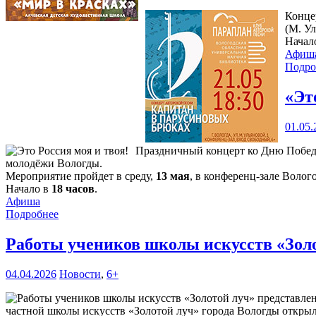
Конце
(М. Ул
Начал
Афиш
Подро
«Эт
01.05.
Праздничный концерт ко Дню Победы 
молодёжи Вологды.
Мероприятие пройдет в среду,
13 мая
, в конференц-зале Волог
Начало в
18 часов
.
Афиша
Подробнее
Работы учеников школы искусств «Зол
04.04.2026
Новости
,
6+
частной школы искусств «Золотой луч» города Вологды открыли