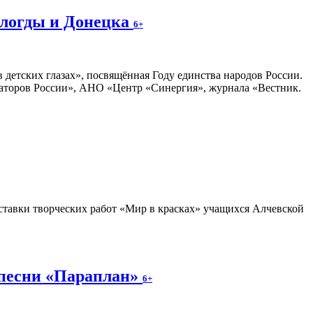
ологды и Донецка
6+
 детских глазах», посвящённая Году единства народов России.
раторов России», АНО «Центр «Синергия», журнала «Вестник.
тавки творческих работ «Мир в красках» учащихся Алчевской
 песни «Параплан»
6+