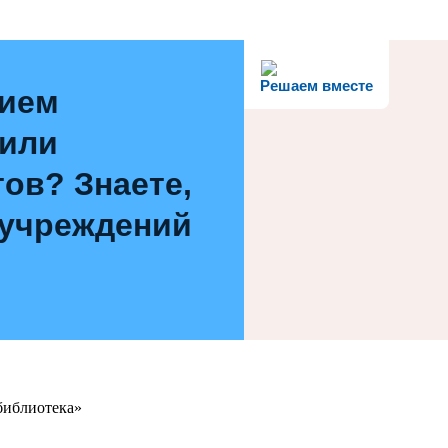
Решаем вместе
нием
 или
ов? Знаете,
 учреждений
библиотека»