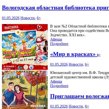
Вологодская областная библиотека при
01.05.2026
Новости
,
6+
В зале №2 Областной библиотеки н
Она проводится при содействии В
Зодчество. XXI век».
Афиша
Подробнее
«Мир в красках»
6+
01.05.2026
Новости
,
6+
Юношеский центр им. В.Ф. Тендр
детской художественной школы (Л
Афиша
Подробнее
Приглашаем вологжан
01.05.2026
Новости
,
6+