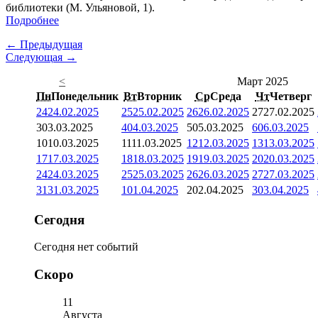
библиотеки (М. Ульяновой, 1).
Подробнее
← Предыдущая
Следующая →
<
Март 2025
Пн
Понедельник
Вт
Вторник
Ср
Среда
Чт
Четверг
24
24.02.2025
25
25.02.2025
26
26.02.2025
27
27.02.2025
3
03.03.2025
4
04.03.2025
5
05.03.2025
6
06.03.2025
10
10.03.2025
11
11.03.2025
12
12.03.2025
13
13.03.2025
17
17.03.2025
18
18.03.2025
19
19.03.2025
20
20.03.2025
24
24.03.2025
25
25.03.2025
26
26.03.2025
27
27.03.2025
31
31.03.2025
1
01.04.2025
2
02.04.2025
3
03.04.2025
Сегодня
Сегодня нет событий
Скоро
11
Августа