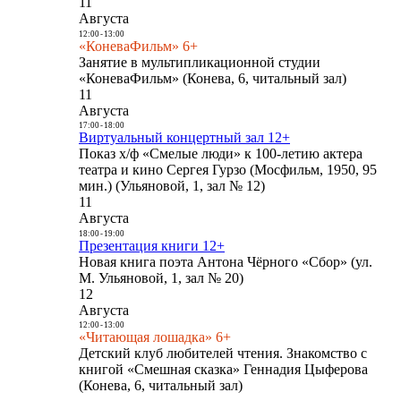
11
Августа
12:00
-
13:00
«КоневаФильм» 6+
Занятие в мультипликационной студии
«КоневаФильм» (Конева, 6, читальный зал)
11
Августа
17:00
-
18:00
Виртуальный концертный зал 12+
Показ х/ф «Смелые люди» к 100-летию актера
театра и кино Сергея Гурзо (Мосфильм, 1950, 95
мин.) (Ульяновой, 1, зал № 12)
11
Августа
18:00
-
19:00
Презентация книги 12+
Новая книга поэта Антона Чёрного «Сбор» (ул.
М. Ульяновой, 1, зал № 20)
12
Августа
12:00
-
13:00
«Читающая лошадка» 6+
Детский клуб любителей чтения. Знакомство с
книгой «Смешная сказка» Геннадия Цыферова
(Конева, 6, читальный зал)