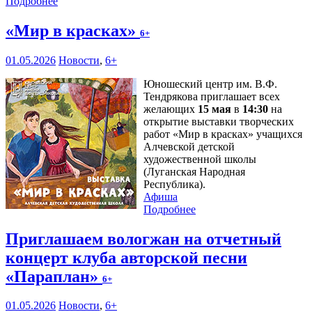
Подробнее
«Мир в красках»
6+
01.05.2026
Новости
,
6+
Юношеский центр им. В.Ф.
Тендрякова приглашает всех
желающих
15 мая
в
14:30
на
открытие выставки творческих
работ «Мир в красках» учащихся
Алчевской детской
художественной школы
(Луганская Народная
Республика).
Афиша
Подробнее
Приглашаем вологжан на отчетный
концерт клуба авторской песни
«Параплан»
6+
01.05.2026
Новости
,
6+