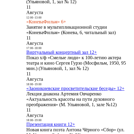
(Ульяновой, 1, зал № 12)
11
Августа
12:00
-
13:00
«КоневаФильм» 6+
Занятие в мультипликационной студии
«КоневаФильм» (Конева, 6, читальный зал)
11
Августа
17:00
-
18:00
Виртуальный концертный зал 12+
Показ х/ф «Смелые люди» к 100-летию актера
театра и кино Сергея Гурзо (Мосфильм, 1950, 95
мин.) (Ульяновой, 1, зал № 12)
11
Августа
18:00
-
19:00
«Заоникиевские просветительские беседы» 12+
Лекция диакона Артемия Овчаренко
«Актуальность красоты на пути духовного
преображения» (М. Ульяновой, 1, зале №12)
11
Августа
18:00
-
19:00
Презентация книги 12+
Новая книга поэта Антона Чёрного «Сбор» (ул.