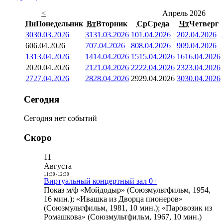
<
Апрель 2026
Пн
Понедельник
Вт
Вторник
Ср
Среда
Чт
Четверг
30
30.03.2026
31
31.03.2026
1
01.04.2026
2
02.04.2026
6
06.04.2026
7
07.04.2026
8
08.04.2026
9
09.04.2026
13
13.04.2026
14
14.04.2026
15
15.04.2026
16
16.04.2026
20
20.04.2026
21
21.04.2026
22
22.04.2026
23
23.04.2026
27
27.04.2026
28
28.04.2026
29
29.04.2026
30
30.04.2026
Сегодня
Сегодня нет событий
Скоро
11
Августа
11:30
-
12:30
Виртуальный концертный зал 0+
Показ м/ф «Мойдодыр» (Союзмультфильм, 1954,
16 мин.); «Ивашка из Дворца пионеров»
(Союзмультфильм, 1981, 10 мин.); «Паровозик из
Ромашкова» (Союзмультфильм, 1967, 10 мин.)