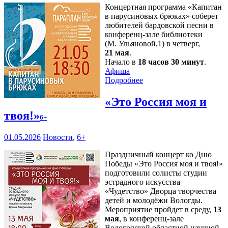
Концертная программа «Капитан
в парусиновых брюках» соберет
любителей бардовской песни в
конференц-зале библиотеки
(М. Ульяновой,1) в четверг,
21 мая
.
Начало в
18 часов 30 минут
.
Афиша
Подробнее
«Это Россия моя и
твоя!»
6+
01.05.2026
Новости
,
6+
Праздничный концерт ко Дню
Победы «Это Россия моя и твоя!»
подготовили солисты студии
эстрадного искусства
«Чудетство» Дворца творчества
детей и молодёжи Вологды.
Мероприятие пройдет в среду,
13
мая
, в конференц-зале
Вологодской областной научной