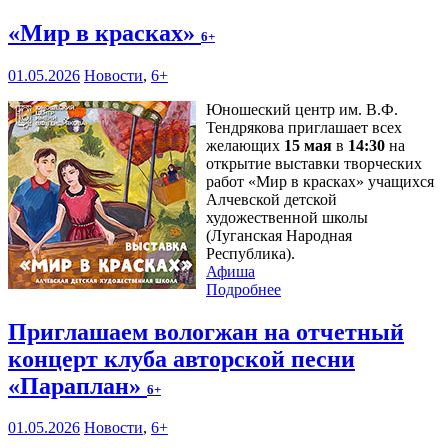
«Мир в красках»
6+
01.05.2026
Новости
,
6+
Юношеский центр им. В.Ф.
Тендрякова приглашает всех
желающих
15 мая
в
14:30
на
открытие выставки творческих
работ «Мир в красках» учащихся
Алчевской детской
художественной школы
(Луганская Народная
Республика).
Афиша
Подробнее
Приглашаем вологжан на отчетный
концерт клуба авторской песни
«Параплан»
6+
01.05.2026
Новости
,
6+