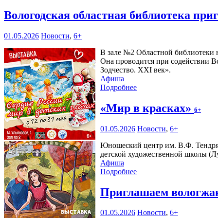
Вологодская областная библиотека при
01.05.2026
Новости
,
6+
В зале №2 Областной библиотеки н
Она проводится при содействии В
Зодчество. XXI век».
Афиша
Подробнее
«Мир в красках»
6+
01.05.2026
Новости
,
6+
Юношеский центр им. В.Ф. Тендр
детской художественной школы (Л
Афиша
Подробнее
Приглашаем вологжан
01.05.2026
Новости
,
6+