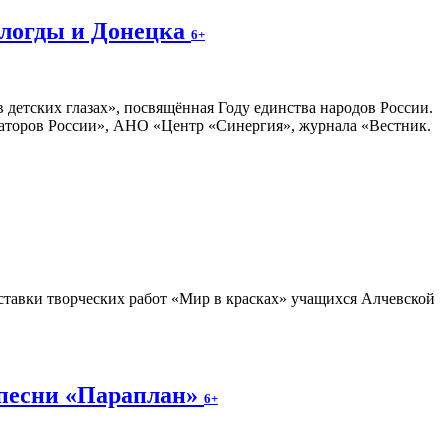
ологды и Донецка
6+
 детских глазах», посвящённая Году единства народов России.
раторов России», АНО «Центр «Синергия», журнала «Вестник.
тавки творческих работ «Мир в красках» учащихся Алчевской
 песни «Параплан»
6+