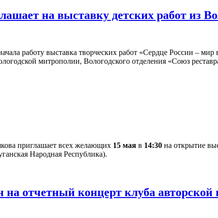
глашает на выставку детских работ из В
ачала работу выставка творческих работ «Сердце России – мир в
ологодской митрополии, Вологодского отделения «Союз рестав
якова приглашает всех желающих
15 мая
в
14:30
на открытие выс
уганская Народная Республика).
 на отчетный концерт клуба авторской