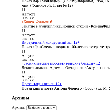
Показ м/ф «Мойдодыр» (Союзмультфильм, 1954, 16 
мин.) (Ульяновой, 1, зал № 12)
11
Августа
12:00
-
13:00
«КоневаФильм» 6+
Занятие в мультипликационной студии «КоневаФиль
11
Августа
17:00
-
18:00
Виртуальный концертный зал 12+
Показ х/ф «Смелые люди» к 100-летию актера театра
11
Августа
18:00
-
19:00
«Заоникиевские просветительские беседы» 12+
Лекция диакона Артемия Овчаренко «Актуальность 
11
Августа
18:00
-
19:00
Презентация книги 12+
Новая книга поэта Антона Чёрного «Сбор» (ул. М. У
Архивы
Архивы