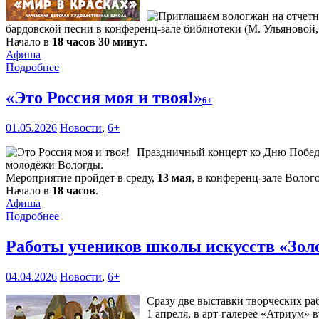
бардовской песни в конференц-зале библиотеки (М. Ульяновой,1
Начало в
18 часов 30 минут
.
Афиша
Подробнее
«Это Россия моя и твоя!»
6+
01.05.2026
Новости
,
6+
Праздничный концерт ко Дню Победы 
молодёжи Вологды.
Мероприятие пройдет в среду,
13 мая
, в конференц-зале Волог
Начало в
18 часов
.
Афиша
Подробнее
Работы учеников школы искусств «Зол
04.04.2026
Новости
,
6+
Сразу две выставки творческих ра
1 апреля, в арт-галерее «Атриум» 