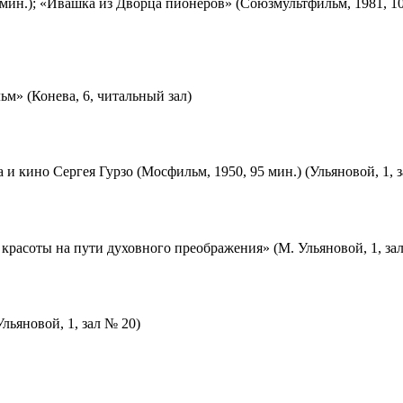
мин.); «Ивашка из Дворца пионеров» (Союзмультфильм, 1981, 10
м» (Конева, 6, читальный зал)
 и кино Сергея Гурзо (Мосфильм, 1950, 95 мин.) (Ульяновой, 1, 
красоты на пути духовного преображения» (М. Ульяновой, 1, за
льяновой, 1, зал № 20)