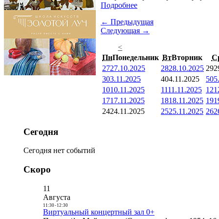
Подробнее
← Предыдущая
Следующая →
<
Пн
Понедельник
Вт
Вторник
С
27
27.10.2025
28
28.10.2025
29
2
3
03.11.2025
4
04.11.2025
5
05
10
10.11.2025
11
11.11.2025
12
1
17
17.11.2025
18
18.11.2025
19
1
24
24.11.2025
25
25.11.2025
26
2
Сегодня
Сегодня нет событий
Скоро
11
Августа
11:30
-
12:30
Виртуальный концертный зал 0+