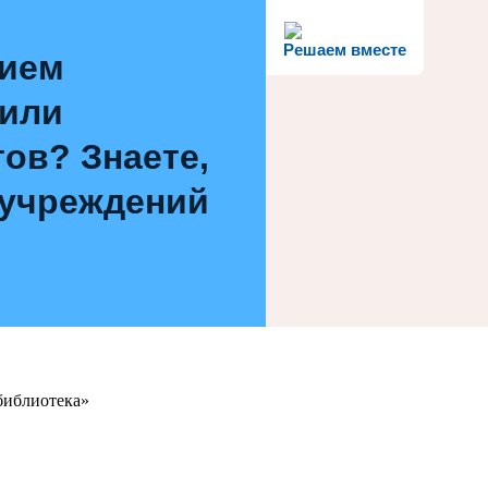
Решаем вместе
нием
 или
ов? Знаете,
 учреждений
библиотека»