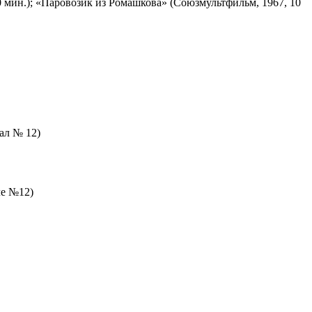
 мин.); «Паровозик из Ромашкова» (Союзмультфильм, 1967, 10
зал № 12)
ле №12)