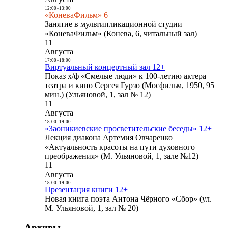
12:00
-
13:00
«КоневаФильм» 6+
Занятие в мультипликационной студии
«КоневаФильм» (Конева, 6, читальный зал)
11
Августа
17:00
-
18:00
Виртуальный концертный зал 12+
Показ х/ф «Смелые люди» к 100-летию актера
театра и кино Сергея Гурзо (Мосфильм, 1950, 95
мин.) (Ульяновой, 1, зал № 12)
11
Августа
18:00
-
19:00
«Заоникиевские просветительские беседы» 12+
Лекция диакона Артемия Овчаренко
«Актуальность красоты на пути духовного
преображения» (М. Ульяновой, 1, зале №12)
11
Августа
18:00
-
19:00
Презентация книги 12+
Новая книга поэта Антона Чёрного «Сбор» (ул.
М. Ульяновой, 1, зал № 20)
Архивы