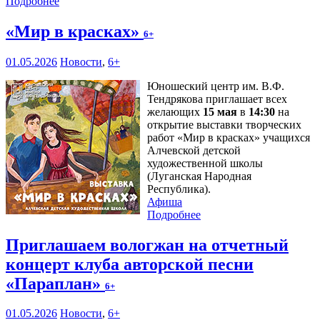
Подробнее
«Мир в красках»
6+
01.05.2026
Новости
,
6+
Юношеский центр им. В.Ф.
Тендрякова приглашает всех
желающих
15 мая
в
14:30
на
открытие выставки творческих
работ «Мир в красках» учащихся
Алчевской детской
художественной школы
(Луганская Народная
Республика).
Афиша
Подробнее
Приглашаем вологжан на отчетный
концерт клуба авторской песни
«Параплан»
6+
01.05.2026
Новости
,
6+