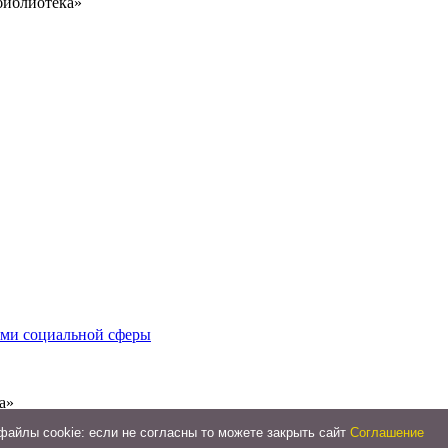
библиотека»
иями социальной сферы
а»
айлы cookie: если не согласны то можете закрыть сайт
Соглашение