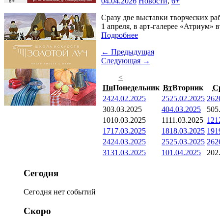
04.04.2026
Новости
,
6+
Сразу две выставки творческих ра
1 апреля, в арт-галерее «Атриум» 
Подробнее
← Предыдущая
Следующая →
<
Пн
Понедельник
Вт
Вторник
С
24
24.02.2025
25
25.02.2025
26
2
3
03.03.2025
4
04.03.2025
5
05
10
10.03.2025
11
11.03.2025
12
1
17
17.03.2025
18
18.03.2025
19
1
24
24.03.2025
25
25.03.2025
26
2
31
31.03.2025
1
01.04.2025
2
02
Сегодня
Сегодня нет событий
Скоро