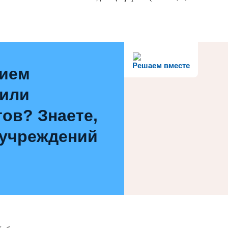
Решаем вместе
нием
 или
ов? Знаете,
 учреждений