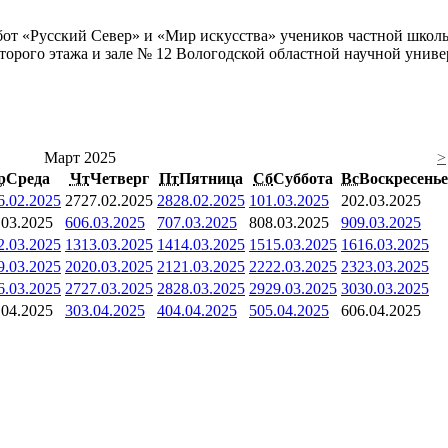
бот «Русский Север» и «Мир искусства» учеников частной школы
второго этажа и зале № 12 Вологодской областной научной униве
Март 2025
>
р
Среда
Чт
Четверг
Пт
Пятница
Сб
Суббота
Вс
Воскресенье
6.02.2025
27
27.02.2025
28
28.02.2025
1
01.03.2025
2
02.03.2025
.03.2025
6
06.03.2025
7
07.03.2025
8
08.03.2025
9
09.03.2025
2.03.2025
13
13.03.2025
14
14.03.2025
15
15.03.2025
16
16.03.2025
9.03.2025
20
20.03.2025
21
21.03.2025
22
22.03.2025
23
23.03.2025
6.03.2025
27
27.03.2025
28
28.03.2025
29
29.03.2025
30
30.03.2025
.04.2025
3
03.04.2025
4
04.04.2025
5
05.04.2025
6
06.04.2025