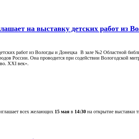
глашает на выставку детских работ из В
В зале №2 Областной библи
народов России. Она проводится при содействии Вологодской ми
во. XXI век».
риглашает всех желающих
15 мая
в
14:30
на открытие выставки т