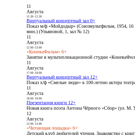
11
Августа
11:30
-
12:30
Виртуальный концертный зал 0+
Показ м/ф «Мойдодыр» (Союзмультфильм, 1954, 16 
мин.) (Ульяновой, 1, зал № 12)
11
Августа
12:00
-
13:00
«КоневаФильм» 6+
Занятие в мультипликационной студии «КоневаФиль
11
Августа
17:00
-
18:00
Виртуальный концертный зал 12+
Показ х/ф «Смелые люди» к 100-летию актера театра
11
Августа
18:00
-
19:00
Презентация книги 12+
Новая книга поэта Антона Чёрного «Сбор» (ул. М. У
12
Августа
12:00
-
13:00
«Читающая лошадка» 6+
Детский клуб любителей чтения. Знакомство с книг