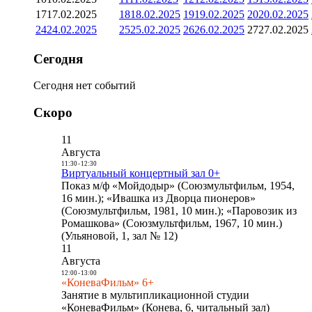
17
17.02.2025
18
18.02.2025
19
19.02.2025
20
20.02.2025
24
24.02.2025
25
25.02.2025
26
26.02.2025
27
27.02.2025
Сегодня
Сегодня нет событий
Скоро
11
Августа
11:30
-
12:30
Виртуальный концертный зал 0+
Показ м/ф «Мойдодыр» (Союзмультфильм, 1954,
16 мин.); «Ивашка из Дворца пионеров»
(Союзмультфильм, 1981, 10 мин.); «Паровозик из
Ромашкова» (Союзмультфильм, 1967, 10 мин.)
(Ульяновой, 1, зал № 12)
11
Августа
12:00
-
13:00
«КоневаФильм» 6+
Занятие в мультипликационной студии
«КоневаФильм» (Конева, 6, читальный зал)