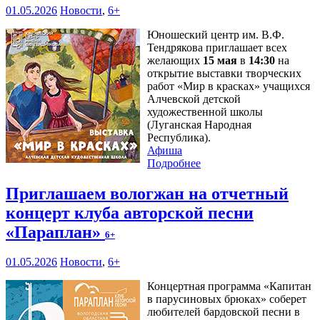
01.05.2026
Новости
,
6+
Юношеский центр им. В.Ф.
Тендрякова приглашает всех
желающих
15 мая
в
14:30
на
открытие выставки творческих
работ «Мир в красках» учащихся
Алчевской детской
художественной школы
(Луганская Народная
Республика).
Афиша
Подробнее
Приглашаем вологжан на отчетный
концерт клуба авторской песни
«Параплан»
6+
01.05.2026
Новости
,
6+
Концертная программа «Капитан
в парусиновых брюках» соберет
любителей бардовской песни в