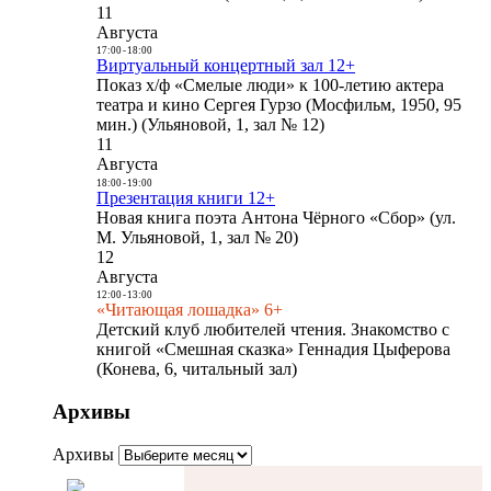
11
Августа
17:00
-
18:00
Виртуальный концертный зал 12+
Показ х/ф «Смелые люди» к 100-летию актера
театра и кино Сергея Гурзо (Мосфильм, 1950, 95
мин.) (Ульяновой, 1, зал № 12)
11
Августа
18:00
-
19:00
Презентация книги 12+
Новая книга поэта Антона Чёрного «Сбор» (ул.
М. Ульяновой, 1, зал № 20)
12
Августа
12:00
-
13:00
«Читающая лошадка» 6+
Детский клуб любителей чтения. Знакомство с
книгой «Смешная сказка» Геннадия Цыферова
(Конева, 6, читальный зал)
Архивы
Архивы