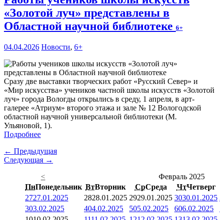
«Золотой луч» представлены в
Областной научной библиотеке
6+
04.04.2026
Новости
,
6+
Сразу две выставки творческих работ «Русский Север» и
«Мир искусства» учеников частной школы искусств «Золотой
луч» города Вологды открылись в среду, 1 апреля, в арт-
галерее «Атриум» второго этажа и зале № 12 Вологодской
областной научной универсальной библиотеки (М.
Ульяновой, 1).
Подробнее
← Предыдущая
Следующая →
<
Февраль 2025
Пн
Понедельник
Вт
Вторник
Ср
Среда
Чт
Четверг
27
27.01.2025
28
28.01.2025
29
29.01.2025
30
30.01.2025
3
03.02.2025
4
04.02.2025
5
05.02.2025
6
06.02.2025
10
10.02.2025
11
11.02.2025
12
12.02.2025
13
13.02.2025