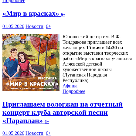
Подробнее
«Мир в красках»
6+
01.05.2026
Новости
,
6+
Юношеский центр им. В.Ф.
Тендрякова приглашает всех
желающих
15 мая
в
14:30
на
открытие выставки творческих
работ «Мир в красках» учащихся
Алчевской детской
художественной школы
(Луганская Народная
Республика).
Афиша
Подробнее
Приглашаем вологжан на отчетный
концерт клуба авторской песни
«Параплан»
6+
01.05.2026
Новости
,
6+