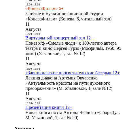
12:00
-
13:00
«КоневаФильм» 6+
Занятие в мультипликационной студии
«КоневаФильм» (Конева, 6, читальный зал)
11
Августа
17:00
-
18:00
Виртуальный концертный зал 12+
Показ х/ф «Смелые люди» к 100-летию актера
театра и кино Сергея Гурзо (Мосфильм, 1950, 95
мин.) (Ульяновой, 1, зал № 12)
11
Августа
18:00
-
19:00
«Заоникиевские просветительские беседы» 12+
Лекция диакона Артемия Овчаренко
«Актуальность красоты на пути духовного
преображения» (М. Ульяновой, 1, зале №12)
11
Августа
18:00
-
19:00
Презентация книги 12+
Новая книга поэта Антона Чёрного «Сбор» (ул.
М. Ульяновой, 1, зал № 20)
Архивы