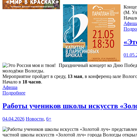
Конце
(М. Ул
Начал
Афиш
Подро
«Эт
01.05.
Праздничный концерт ко Дню Победы 
молодёжи Вологды.
Мероприятие пройдет в среду,
13 мая
, в конференц-зале Волог
Начало в
18 часов
.
Афиша
Подробнее
Работы учеников школы искусств «Зол
04.04.2026
Новости
,
6+
частной школы искусств «Золотой луч» города Вологды открыли