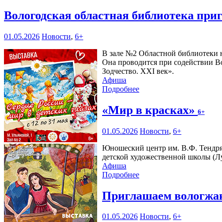
Вологодская областная библиотека при
01.05.2026
Новости
,
6+
В зале №2 Областной библиотеки н
Она проводится при содействии В
Зодчество. XXI век».
Афиша
Подробнее
«Мир в красках»
6+
01.05.2026
Новости
,
6+
Юношеский центр им. В.Ф. Тендр
детской художественной школы (Л
Афиша
Подробнее
Приглашаем вологжан
01.05.2026
Новости
,
6+