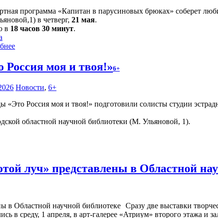
ртная программа «Капитан в парусиновых брюках» соберет люби
ьяновой,1) в четверг,
21 мая
.
о в
18 часов 30 минут
.
а
бнее
о Россия моя и твоя!»
6+
2026
Новости
,
6+
«Это Россия моя и твоя!» подготовили солисты студии эстрадн
одской областной научной библиотеки (М. Ульяновой, 1).
отой луч» представлены в Областной на
Сразу две выставки творче
сь в среду, 1 апреля, в арт-галерее «Атриум» второго этажа и 