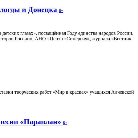
ологды и Донецка
6+
 детских глазах», посвящённая Году единства народов России.
раторов России», АНО «Центр «Синергия», журнала «Вестник.
тавки творческих работ «Мир в красках» учащихся Алчевской
 песни «Параплан»
6+