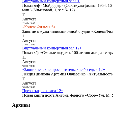
Виртуальный концертный зал 0+
Показ м/ф «Мойдодыр» (Союзмультфильм, 1954, 16 
мин.) (Ульяновой, 1, зал № 12)
11
Августа
12:00
-
13:00
«КоневаФильм» 6+
Занятие в мультипликационной студии «КоневаФиль
11
Августа
17:00
-
18:00
Виртуальный концертный зал 12+
Показ х/ф «Смелые люди» к 100-летию актера театра
11
Августа
18:00
-
19:00
«Заоникиевские просветительские беседы» 12+
Лекция диакона Артемия Овчаренко «Актуальность 
11
Августа
18:00
-
19:00
Презентация книги 12+
Новая книга поэта Антона Чёрного «Сбор» (ул. М. У
Архивы