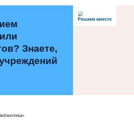
Решаем вместе
нием
 или
ов? Знаете,
 учреждений
библиотека»