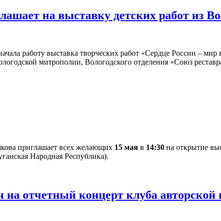
глашает на выставку детских работ из В
ачала работу выставка творческих работ «Сердце России – мир в
ологодской митрополии, Вологодского отделения «Союз рестав
якова приглашает всех желающих
15 мая
в
14:30
на открытие выс
уганская Народная Республика).
 на отчетный концерт клуба авторской