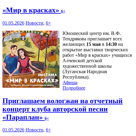
«Мир в красках»
6+
01.05.2026
Новости
,
6+
Юношеский центр им. В.Ф.
Тендрякова приглашает всех
желающих
15 мая
в
14:30
на
открытие выставки творческих
работ «Мир в красках» учащихся
Алчевской детской
художественной школы
(Луганская Народная
Республика).
Афиша
Подробнее
Приглашаем вологжан на отчетный
концерт клуба авторской песни
«Параплан»
6+
01.05.2026
Новости
,
6+