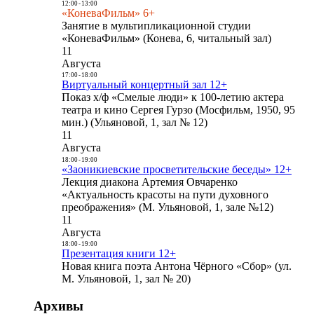
12:00
-
13:00
«КоневаФильм» 6+
Занятие в мультипликационной студии
«КоневаФильм» (Конева, 6, читальный зал)
11
Августа
17:00
-
18:00
Виртуальный концертный зал 12+
Показ х/ф «Смелые люди» к 100-летию актера
театра и кино Сергея Гурзо (Мосфильм, 1950, 95
мин.) (Ульяновой, 1, зал № 12)
11
Августа
18:00
-
19:00
«Заоникиевские просветительские беседы» 12+
Лекция диакона Артемия Овчаренко
«Актуальность красоты на пути духовного
преображения» (М. Ульяновой, 1, зале №12)
11
Августа
18:00
-
19:00
Презентация книги 12+
Новая книга поэта Антона Чёрного «Сбор» (ул.
М. Ульяновой, 1, зал № 20)
Архивы