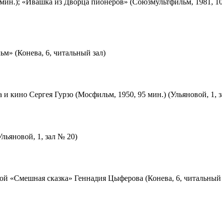
мин.); «Ивашка из Дворца пионеров» (Союзмультфильм, 1981, 10
м» (Конева, 6, читальный зал)
 и кино Сергея Гурзо (Мосфильм, 1950, 95 мин.) (Ульяновой, 1, 
льяновой, 1, зал № 20)
ой «Смешная сказка» Геннадия Цыферова (Конева, 6, читальный 