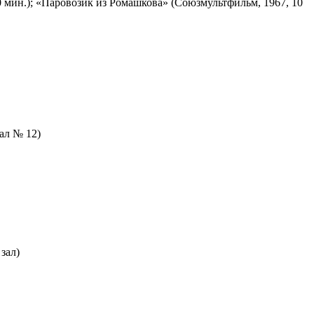
 мин.); «Паровозик из Ромашкова» (Союзмультфильм, 1967, 10
зал № 12)
зал)