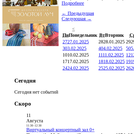
Подробнее
← Предыдущая
Следующая →
<
Пн
Понедельник
Вт
Вторник
С
27
27.01.2025
28
28.01.2025
29
2
3
03.02.2025
4
04.02.2025
5
05
10
10.02.2025
11
11.02.2025
12
1
17
17.02.2025
18
18.02.2025
19
1
24
24.02.2025
25
25.02.2025
26
2
Сегодня
Сегодня нет событий
Скоро
11
Августа
11:30
-
12:30
Виртуальный концертный зал 0+