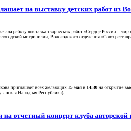
глашает на выставку детских работ из В
ачала работу выставка творческих работ «Сердце России – мир в
ологодской митрополии, Вологодского отделения «Союз рестав
якова приглашает всех желающих
15 мая
в
14:30
на открытие выс
уганская Народная Республика).
 на отчетный концерт клуба авторской