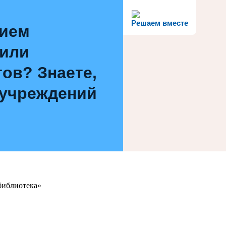
Решаем вместе
нием
 или
ов? Знаете,
 учреждений
библиотека»