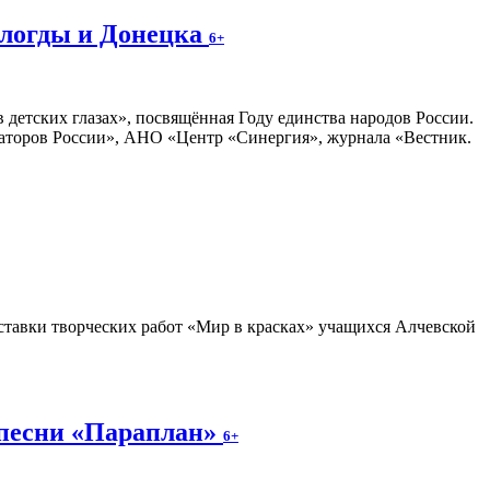
ологды и Донецка
6+
 детских глазах», посвящённая Году единства народов России.
раторов России», АНО «Центр «Синергия», журнала «Вестник.
тавки творческих работ «Мир в красках» учащихся Алчевской
 песни «Параплан»
6+