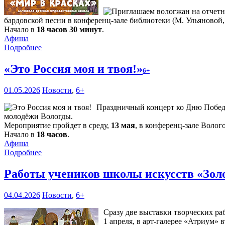
бардовской песни в конференц-зале библиотеки (М. Ульяновой,1
Начало в
18 часов 30 минут
.
Афиша
Подробнее
«Это Россия моя и твоя!»
6+
01.05.2026
Новости
,
6+
Праздничный концерт ко Дню Победы 
молодёжи Вологды.
Мероприятие пройдет в среду,
13 мая
, в конференц-зале Волог
Начало в
18 часов
.
Афиша
Подробнее
Работы учеников школы искусств «Зол
04.04.2026
Новости
,
6+
Сразу две выставки творческих ра
1 апреля, в арт-галерее «Атриум» 