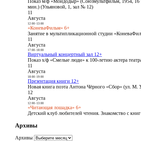
Показ м/ф «Мойдодыр» (Союзмультфильм, 1954, 16 
мин.) (Ульяновой, 1, зал № 12)
11
Августа
12:00
-
13:00
«КоневаФильм» 6+
Занятие в мультипликационной студии «КоневаФиль
11
Августа
17:00
-
18:00
Виртуальный концертный зал 12+
Показ х/ф «Смелые люди» к 100-летию актера театра
11
Августа
18:00
-
19:00
Презентация книги 12+
Новая книга поэта Антона Чёрного «Сбор» (ул. М. У
12
Августа
12:00
-
13:00
«Читающая лошадка» 6+
Детский клуб любителей чтения. Знакомство с книг
Архивы
Архивы