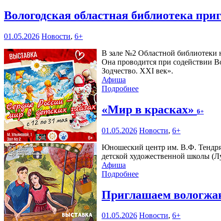
Вологодская областная библиотека при
01.05.2026
Новости
,
6+
В зале №2 Областной библиотеки н
Она проводится при содействии В
Зодчество. XXI век».
Афиша
Подробнее
«Мир в красках»
6+
01.05.2026
Новости
,
6+
Юношеский центр им. В.Ф. Тендр
детской художественной школы (Л
Афиша
Подробнее
Приглашаем вологжан
01.05.2026
Новости
,
6+