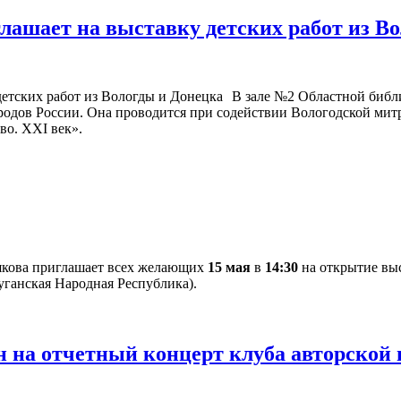
глашает на выставку детских работ из В
В зале №2 Областной библи
народов России. Она проводится при содействии Вологодской ми
во. XXI век».
якова приглашает всех желающих
15 мая
в
14:30
на открытие выс
уганская Народная Республика).
 на отчетный концерт клуба авторской