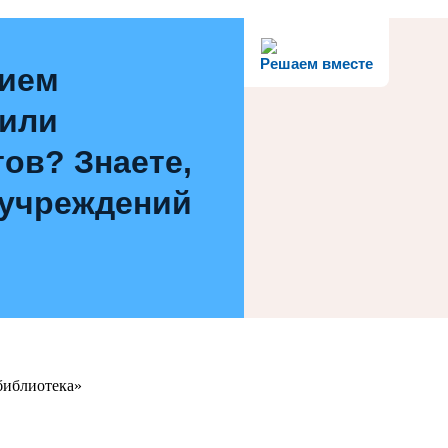
Решаем вместе
нием
 или
ов? Знаете,
 учреждений
библиотека»