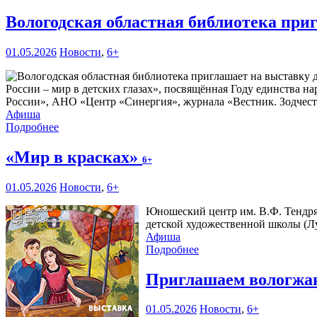
Вологодская областная библиотека при
01.05.2026
Новости
,
6+
России – мир в детских глазах», посвящённая Году единства 
России», АНО «Центр «Синергия», журнала «Вестник. Зодчест
Афиша
Подробнее
«Мир в красках»
6+
01.05.2026
Новости
,
6+
Юношеский центр им. В.Ф. Тендр
детской художественной школы (Л
Афиша
Подробнее
Приглашаем вологжан
01.05.2026
Новости
,
6+