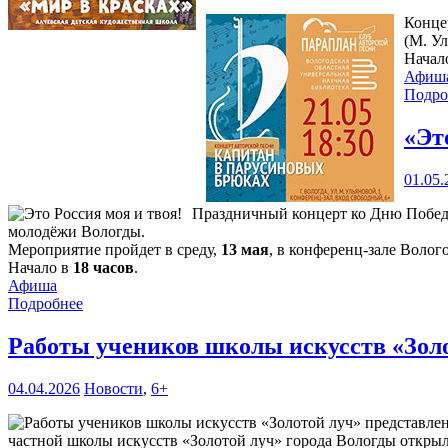
Конце
(М. Ул
Начал
Афиш
Подро
«Эт
01.05.
Праздничный концерт ко Дню Победы 
молодёжи Вологды.
Мероприятие пройдет в среду,
13 мая
, в конференц-зале Волог
Начало в
18 часов
.
Афиша
Подробнее
Работы учеников школы искусств «Зол
04.04.2026
Новости
,
6+
частной школы искусств «Золотой луч» города Вологды открыли