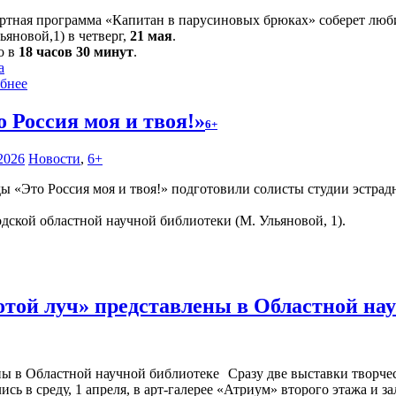
ртная программа «Капитан в парусиновых брюках» соберет люби
ьяновой,1) в четверг,
21 мая
.
о в
18 часов 30 минут
.
а
бнее
о Россия моя и твоя!»
6+
2026
Новости
,
6+
«Это Россия моя и твоя!» подготовили солисты студии эстрадн
одской областной научной библиотеки (М. Ульяновой, 1).
отой луч» представлены в Областной на
Сразу две выставки творче
сь в среду, 1 апреля, в арт-галерее «Атриум» второго этажа и 