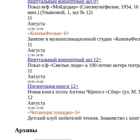
Виртуальный концертный зал 0+
Показ м/ф «Мойдодыр» (Союзмультфильм, 1954, 16 
мин.) (Ульяновой, 1, зал № 12)
11
Августа
12:00
-
13:00
«КоневаФильм» 6+
Занятие в мультипликационной студии «КоневаФиль
11
Августа
17:00
-
18:00
Виртуальный концертный зал 12+
Показ х/ф «Смелые люди» к 100-летию актера театра
11
Августа
18:00
-
19:00
Презентация книги 12+
Новая книга поэта Антона Чёрного «Сбор» (ул. М. У
12
Августа
12:00
-
13:00
«Читающая лошадка» 6+
Детский клуб любителей чтения. Знакомство с книг
Архивы