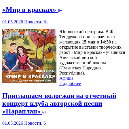
«Мир в красках»
6+
01.05.2026
Новости
,
6+
Юношеский центр им. В.Ф.
Тендрякова приглашает всех
желающих
15 мая
в
14:30
на
открытие выставки творческих
работ «Мир в красках» учащихся
Алчевской детской
художественной школы
(Луганская Народная
Республика).
Афиша
Подробнее
Приглашаем вологжан на отчетный
концерт клуба авторской песни
«Параплан»
6+
01.05.2026
Новости
,
6+