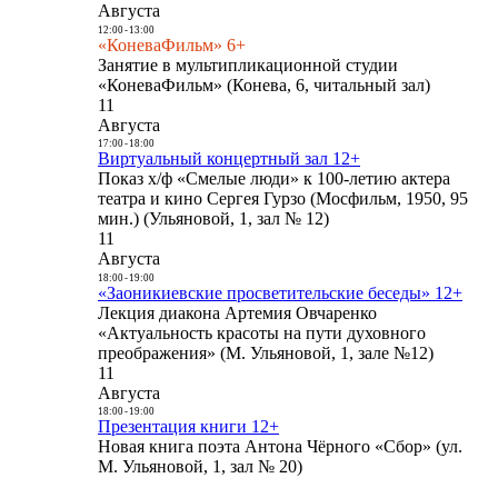
Августа
12:00
-
13:00
«КоневаФильм» 6+
Занятие в мультипликационной студии
«КоневаФильм» (Конева, 6, читальный зал)
11
Августа
17:00
-
18:00
Виртуальный концертный зал 12+
Показ х/ф «Смелые люди» к 100-летию актера
театра и кино Сергея Гурзо (Мосфильм, 1950, 95
мин.) (Ульяновой, 1, зал № 12)
11
Августа
18:00
-
19:00
«Заоникиевские просветительские беседы» 12+
Лекция диакона Артемия Овчаренко
«Актуальность красоты на пути духовного
преображения» (М. Ульяновой, 1, зале №12)
11
Августа
18:00
-
19:00
Презентация книги 12+
Новая книга поэта Антона Чёрного «Сбор» (ул.
М. Ульяновой, 1, зал № 20)