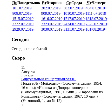
Пн
Понедельник
Вт
Вторник
Ср
Среда
Чт
Четверг
1
01.07.2019
2
02.07.2019
3
03.07.2019
4
04.07.2019
8
08.07.2019
9
09.07.2019
10
10.07.2019
11
11.07.2019
15
15.07.2019
16
16.07.2019
17
17.07.2019
18
18.07.2019
22
22.07.2019
23
23.07.2019
24
24.07.2019
25
25.07.2019
29
29.07.2019
30
30.07.2019
31
31.07.2019
1
01.08.2019
Сегодня
Сегодня нет событий
Скоро
11
Августа
11:30
-
12:30
Виртуальный концертный зал 0+
Показ м/ф «Мойдодыр» (Союзмультфильм, 1954,
16 мин.); «Ивашка из Дворца пионеров»
(Союзмультфильм, 1981, 10 мин.); «Паровозик из
Ромашкова» (Союзмультфильм, 1967, 10 мин.)
(Ульяновой, 1, зал № 12)
11