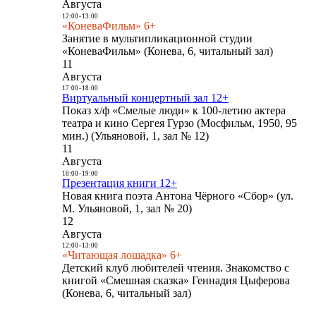
Августа
12:00
-
13:00
«КоневаФильм» 6+
Занятие в мультипликационной студии
«КоневаФильм» (Конева, 6, читальный зал)
11
Августа
17:00
-
18:00
Виртуальный концертный зал 12+
Показ х/ф «Смелые люди» к 100-летию актера
театра и кино Сергея Гурзо (Мосфильм, 1950, 95
мин.) (Ульяновой, 1, зал № 12)
11
Августа
18:00
-
19:00
Презентация книги 12+
Новая книга поэта Антона Чёрного «Сбор» (ул.
М. Ульяновой, 1, зал № 20)
12
Августа
12:00
-
13:00
«Читающая лошадка» 6+
Детский клуб любителей чтения. Знакомство с
книгой «Смешная сказка» Геннадия Цыферова
(Конева, 6, читальный зал)