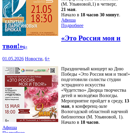
(М. Ульяновой,1) в четверг,
21 мая
.
Начало в
18 часов 30 минут
.
Афиша
Подробнее
«Это Россия моя и
твоя!»
6+
01.05.2026
Новости
,
6+
Праздничный концерт ко Дню
Победы «Это Россия моя и твоя!»
подготовили солисты студии
эстрадного искусства
«Чудетство» Дворца творчества
детей и молодёжи Вологды.
Мероприятие пройдет в среду,
13
мая
, в конференц-зале
Вологодской областной научной
библиотеки (М. Ульяновой, 1).
Начало в
18 часов
.
Афиша
Подробнее