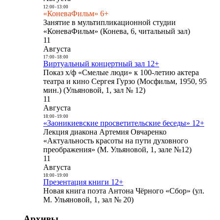
12:00
-
13:00
«КоневаФильм» 6+
Занятие в мультипликационной студии
«КоневаФильм» (Конева, 6, читальный зал)
11
Августа
17:00
-
18:00
Виртуальный концертный зал 12+
Показ х/ф «Смелые люди» к 100-летию актера
театра и кино Сергея Гурзо (Мосфильм, 1950, 95
мин.) (Ульяновой, 1, зал № 12)
11
Августа
18:00
-
19:00
«Заоникиевские просветительские беседы» 12+
Лекция диакона Артемия Овчаренко
«Актуальность красоты на пути духовного
преображения» (М. Ульяновой, 1, зале №12)
11
Августа
18:00
-
19:00
Презентация книги 12+
Новая книга поэта Антона Чёрного «Сбор» (ул.
М. Ульяновой, 1, зал № 20)
Архивы