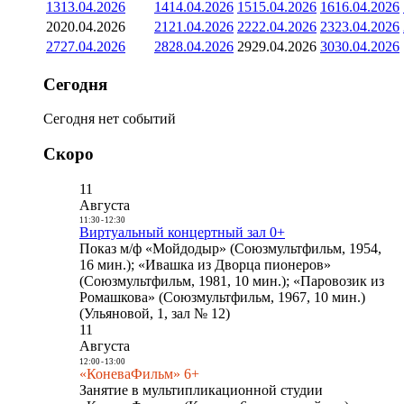
13
13.04.2026
14
14.04.2026
15
15.04.2026
16
16.04.2026
20
20.04.2026
21
21.04.2026
22
22.04.2026
23
23.04.2026
27
27.04.2026
28
28.04.2026
29
29.04.2026
30
30.04.2026
Сегодня
Сегодня нет событий
Скоро
11
Августа
11:30
-
12:30
Виртуальный концертный зал 0+
Показ м/ф «Мойдодыр» (Союзмультфильм, 1954,
16 мин.); «Ивашка из Дворца пионеров»
(Союзмультфильм, 1981, 10 мин.); «Паровозик из
Ромашкова» (Союзмультфильм, 1967, 10 мин.)
(Ульяновой, 1, зал № 12)
11
Августа
12:00
-
13:00
«КоневаФильм» 6+
Занятие в мультипликационной студии