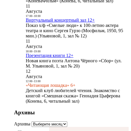
«КоневаФильм» (Конева, 6, читальный зал)
11
Августа
17:00
-
18:00
Виртуальный концертный зал 12+
Показ х/ф «Смелые люди» к 100-летию актера
театра и кино Сергея Гурзо (Мосфильм, 1950, 95
мин.) (Ульяновой, 1, зал № 12)
11
Августа
18:00
-
19:00
Презентация книги 12+
Новая книга поэта Антона Чёрного «Сбор» (ул.
М. Ульяновой, 1, зал № 20)
12
Августа
12:00
-
13:00
«Читающая лошадка» 6+
Детский клуб любителей чтения. Знакомство с
книгой «Смешная сказка» Геннадия Цыферова
(Конева, 6, читальный зал)
Архивы
Архивы