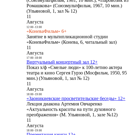
(Союзмультфильм, 1981, 10 мин.); «Паровозик из
Ромашкова» (Союзмультфильм, 1967, 10 мин.)
(Ульяновой, 1, зал № 12)
11
Августа
12:00
-
13:00
«КоневаФильм» 6+
Занятие в мультипликационной студии
«КоневаФильм» (Конева, 6, читальный зал)
11
Августа
17:00
-
18:00
Виртуальный концертный зал 12+
Показ х/ф «Смелые люди» к 100-летию актера
театра и кино Сергея Гурзо (Мосфильм, 1950, 95
мин.) (Ульяновой, 1, зал № 12)
11
Августа
18:00
-
19:00
«Заоникиевские просветительские беседы» 12+
Лекция диакона Артемия Овчаренко
«Актуальность красоты на пути духовного
преображения» (М. Ульяновой, 1, зале №12)
11
Августа
18:00
-
19:00
Презентация книги 12+