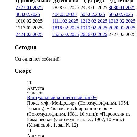
Пн
Понедельник
Вт
Вторник
Ср
Среда
Чт
Четверг
27
27.01.2025
28
28.01.2025
29
29.01.2025
30
30.01.2025
3
03.02.2025
4
04.02.2025
5
05.02.2025
6
06.02.2025
10
10.02.2025
11
11.02.2025
12
12.02.2025
13
13.02.2025
17
17.02.2025
18
18.02.2025
19
19.02.2025
20
20.02.2025
24
24.02.2025
25
25.02.2025
26
26.02.2025
27
27.02.2025
Сегодня
Сегодня нет событий
Скоро
11
Августа
11:30
-
12:30
Виртуальный концертный зал 0+
Показ м/ф «Мойдодыр» (Союзмультфильм, 1954,
16 мин.); «Ивашка из Дворца пионеров»
(Союзмультфильм, 1981, 10 мин.); «Паровозик из
Ромашкова» (Союзмультфильм, 1967, 10 мин.)
(Ульяновой, 1, зал № 12)
11
Августа