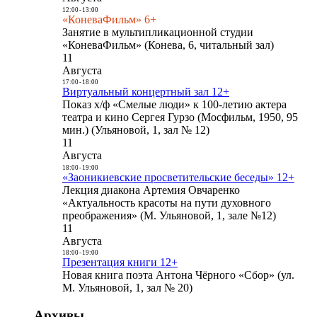
12:00
-
13:00
«КоневаФильм» 6+
Занятие в мультипликационной студии
«КоневаФильм» (Конева, 6, читальный зал)
11
Августа
17:00
-
18:00
Виртуальный концертный зал 12+
Показ х/ф «Смелые люди» к 100-летию актера
театра и кино Сергея Гурзо (Мосфильм, 1950, 95
мин.) (Ульяновой, 1, зал № 12)
11
Августа
18:00
-
19:00
«Заоникиевские просветительские беседы» 12+
Лекция диакона Артемия Овчаренко
«Актуальность красоты на пути духовного
преображения» (М. Ульяновой, 1, зале №12)
11
Августа
18:00
-
19:00
Презентация книги 12+
Новая книга поэта Антона Чёрного «Сбор» (ул.
М. Ульяновой, 1, зал № 20)
Архивы