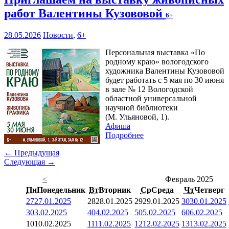
работ Валентины Кузововой
6+
28.05.2026
Новости
,
6+
Персональная выставка «По
родному краю» вологодского
художника Валентины Кузововой
будет работать с 5 мая по 30 июня
в зале № 12 Вологодской
областной универсальной
научной библиотеки
(М. Ульяновой, 1).
Афиша
Подробнее
← Предыдущая
Следующая →
<
Февраль 2025
Пн
Понедельник
Вт
Вторник
Ср
Среда
Чт
Четверг
27
27.01.2025
28
28.01.2025
29
29.01.2025
30
30.01.2025
3
03.02.2025
4
04.02.2025
5
05.02.2025
6
06.02.2025
10
10.02.2025
11
11.02.2025
12
12.02.2025
13
13.02.2025