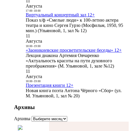
11
Августа
17:00
-
18:00
Виртуальный концертный зал 12+
Показ х/ф «Смелые люди» к 100-летию актера
театра и кино Сергея Гурзо (Мосфильм, 1950, 95
мин.) (Ульяновой, 1, зал № 12)
11
Августа
18:00
-
19:00
«Заоникиевские просветительские беседы» 12+
Лекция диакона Артемия Овчаренко
«Актуальность красоты на пути духовного
преображения» (М. Ульяновой, 1, зале №12)
11
Августа
18:00
-
19:00
Презентация книги 12+
Новая книга поэта Антона Чёрного «Сбор» (ул.
М. Ульяновой, 1, зал № 20)
Архивы
Архивы