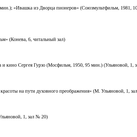
мин.); «Ивашка из Дворца пионеров» (Союзмультфильм, 1981, 10
м» (Конева, 6, читальный зал)
 и кино Сергея Гурзо (Мосфильм, 1950, 95 мин.) (Ульяновой, 1, 
красоты на пути духовного преображения» (М. Ульяновой, 1, за
льяновой, 1, зал № 20)