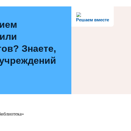
Решаем вместе
нием
 или
ов? Знаете,
 учреждений
библиотека»