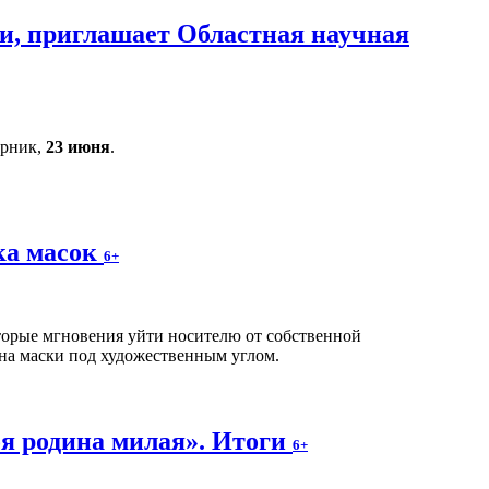
и, приглашает Областная научная
орник,
23 июня
.
ка масок
6+
оторые мгновения уйти носителю от собственной
на маски под художественным углом.
я родина милая». Итоги
6+