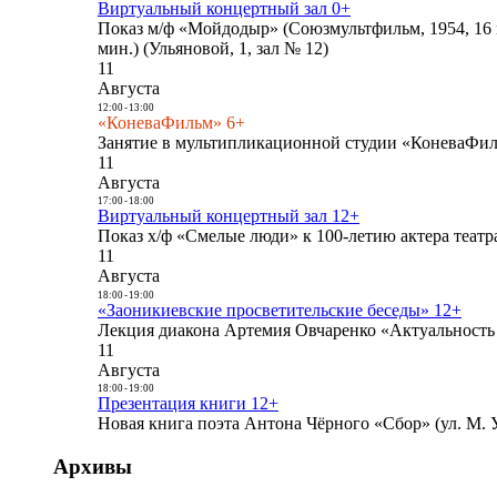
Виртуальный концертный зал 0+
Показ м/ф «Мойдодыр» (Союзмультфильм, 1954, 16 
мин.) (Ульяновой, 1, зал № 12)
11
Августа
12:00
-
13:00
«КоневаФильм» 6+
Занятие в мультипликационной студии «КоневаФиль
11
Августа
17:00
-
18:00
Виртуальный концертный зал 12+
Показ х/ф «Смелые люди» к 100-летию актера театра
11
Августа
18:00
-
19:00
«Заоникиевские просветительские беседы» 12+
Лекция диакона Артемия Овчаренко «Актуальность 
11
Августа
18:00
-
19:00
Презентация книги 12+
Новая книга поэта Антона Чёрного «Сбор» (ул. М. У
Архивы