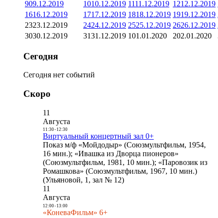
9
09.12.2019
10
10.12.2019
11
11.12.2019
12
12.12.2019
16
16.12.2019
17
17.12.2019
18
18.12.2019
19
19.12.2019
23
23.12.2019
24
24.12.2019
25
25.12.2019
26
26.12.2019
30
30.12.2019
31
31.12.2019
1
01.01.2020
2
02.01.2020
Сегодня
Сегодня нет событий
Скоро
11
Августа
11:30
-
12:30
Виртуальный концертный зал 0+
Показ м/ф «Мойдодыр» (Союзмультфильм, 1954,
16 мин.); «Ивашка из Дворца пионеров»
(Союзмультфильм, 1981, 10 мин.); «Паровозик из
Ромашкова» (Союзмультфильм, 1967, 10 мин.)
(Ульяновой, 1, зал № 12)
11
Августа
12:00
-
13:00
«КоневаФильм» 6+