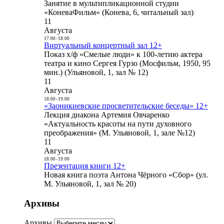
Занятие в мультипликационной студии
«КоневаФильм» (Конева, 6, читальный зал)
11
Августа
17:00
-
18:00
Виртуальный концертный зал 12+
Показ х/ф «Смелые люди» к 100-летию актера
театра и кино Сергея Гурзо (Мосфильм, 1950, 95
мин.) (Ульяновой, 1, зал № 12)
11
Августа
18:00
-
19:00
«Заоникиевские просветительские беседы» 12+
Лекция диакона Артемия Овчаренко
«Актуальность красоты на пути духовного
преображения» (М. Ульяновой, 1, зале №12)
11
Августа
18:00
-
19:00
Презентация книги 12+
Новая книга поэта Антона Чёрного «Сбор» (ул.
М. Ульяновой, 1, зал № 20)
Архивы
Архивы