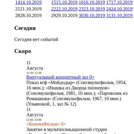
14
14.10.2019
15
15.10.2019
16
16.10.2019
17
17.10.2019
21
21.10.2019
22
22.10.2019
23
23.10.2019
24
24.10.2019
28
28.10.2019
29
29.10.2019
30
30.10.2019
31
31.10.2019
Сегодня
Сегодня нет событий
Скоро
11
Августа
11:30
-
12:30
Виртуальный концертный зал 0+
Показ м/ф «Мойдодыр» (Союзмультфильм, 1954,
16 мин.); «Ивашка из Дворца пионеров»
(Союзмультфильм, 1981, 10 мин.); «Паровозик из
Ромашкова» (Союзмультфильм, 1967, 10 мин.)
(Ульяновой, 1, зал № 12)
11
Августа
12:00
-
13:00
«КоневаФильм» 6+
Занятие в мультипликационной студии