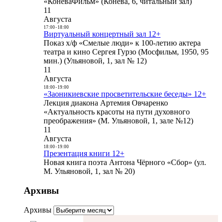
«КоневаФильм» (Конева, 6, читальный зал)
11
Августа
17:00
-
18:00
Виртуальный концертный зал 12+
Показ х/ф «Смелые люди» к 100-летию актера
театра и кино Сергея Гурзо (Мосфильм, 1950, 95
мин.) (Ульяновой, 1, зал № 12)
11
Августа
18:00
-
19:00
«Заоникиевские просветительские беседы» 12+
Лекция диакона Артемия Овчаренко
«Актуальность красоты на пути духовного
преображения» (М. Ульяновой, 1, зале №12)
11
Августа
18:00
-
19:00
Презентация книги 12+
Новая книга поэта Антона Чёрного «Сбор» (ул.
М. Ульяновой, 1, зал № 20)
Архивы
Архивы