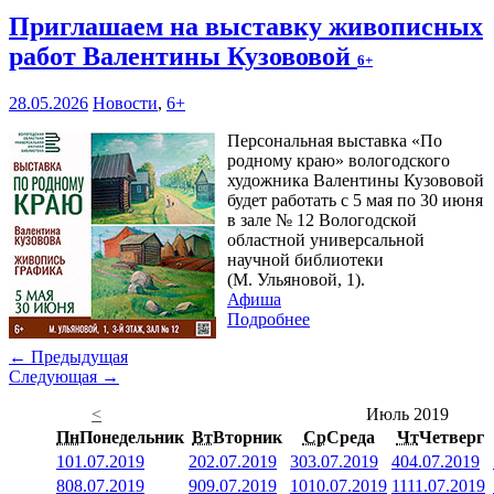
Приглашаем на выставку живописных
работ Валентины Кузововой
6+
28.05.2026
Новости
,
6+
Персональная выставка «По
родному краю» вологодского
художника Валентины Кузововой
будет работать с 5 мая по 30 июня
в зале № 12 Вологодской
областной универсальной
научной библиотеки
(М. Ульяновой, 1).
Афиша
Подробнее
← Предыдущая
Следующая →
<
Июль 2019
Пн
Понедельник
Вт
Вторник
Ср
Среда
Чт
Четверг
1
01.07.2019
2
02.07.2019
3
03.07.2019
4
04.07.2019
8
08.07.2019
9
09.07.2019
10
10.07.2019
11
11.07.2019