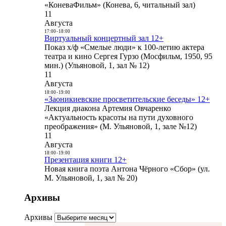
«КоневаФильм» (Конева, 6, читальный зал)
11
Августа
17:00
-
18:00
Виртуальный концертный зал 12+
Показ х/ф «Смелые люди» к 100-летию актера
театра и кино Сергея Гурзо (Мосфильм, 1950, 95
мин.) (Ульяновой, 1, зал № 12)
11
Августа
18:00
-
19:00
«Заоникиевские просветительские беседы» 12+
Лекция диакона Артемия Овчаренко
«Актуальность красоты на пути духовного
преображения» (М. Ульяновой, 1, зале №12)
11
Августа
18:00
-
19:00
Презентация книги 12+
Новая книга поэта Антона Чёрного «Сбор» (ул.
М. Ульяновой, 1, зал № 20)
Архивы
Архивы