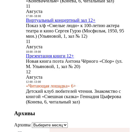
«КоневаФильм» (Конева, 6, читальный зал)
11
Августа
17:00
-
18:00
Виртуальный концертный зал 12+
Показ х/ф «Смелые люди» к 100-летию актера
театра и кино Сергея Гурзо (Мосфильм, 1950, 95
мин.) (Ульяновой, 1, зал № 12)
11
Августа
18:00
-
19:00
Презентация книги 12+
Новая книга поэта Антона Чёрного «Сбор» (ул.
М. Ульяновой, 1, зал № 20)
12
Августа
12:00
-
13:00
«Читающая лошадка» 6+
Детский клуб любителей чтения. Знакомство с
книгой «Смешная сказка» Геннадия Цыферова
(Конева, 6, читальный зал)
Архивы
Архивы