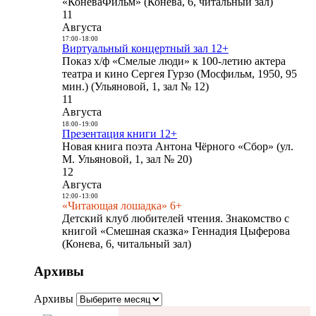
«КоневаФильм» (Конева, 6, читальный зал)
11
Августа
17:00
-
18:00
Виртуальный концертный зал 12+
Показ х/ф «Смелые люди» к 100-летию актера
театра и кино Сергея Гурзо (Мосфильм, 1950, 95
мин.) (Ульяновой, 1, зал № 12)
11
Августа
18:00
-
19:00
Презентация книги 12+
Новая книга поэта Антона Чёрного «Сбор» (ул.
М. Ульяновой, 1, зал № 20)
12
Августа
12:00
-
13:00
«Читающая лошадка» 6+
Детский клуб любителей чтения. Знакомство с
книгой «Смешная сказка» Геннадия Цыферова
(Конева, 6, читальный зал)
Архивы
Архивы