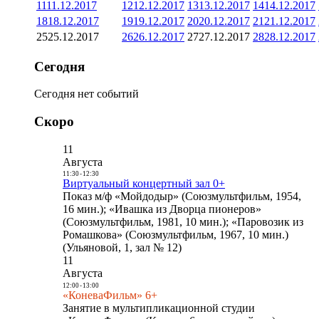
11
11.12.2017
12
12.12.2017
13
13.12.2017
14
14.12.2017
18
18.12.2017
19
19.12.2017
20
20.12.2017
21
21.12.2017
25
25.12.2017
26
26.12.2017
27
27.12.2017
28
28.12.2017
Сегодня
Сегодня нет событий
Скоро
11
Августа
11:30
-
12:30
Виртуальный концертный зал 0+
Показ м/ф «Мойдодыр» (Союзмультфильм, 1954,
16 мин.); «Ивашка из Дворца пионеров»
(Союзмультфильм, 1981, 10 мин.); «Паровозик из
Ромашкова» (Союзмультфильм, 1967, 10 мин.)
(Ульяновой, 1, зал № 12)
11
Августа
12:00
-
13:00
«КоневаФильм» 6+
Занятие в мультипликационной студии