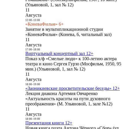
(Ульяновой, 1, зал № 12)
11
Августа
12:00
-
13:00
«КоневаФильм» 6+
Занятие в мультипликационной студии
«КоневаФильм» (Конева, 6, читальный зал)
11
Августа
17:00
-
18:00
Виртуальный концертный зал 12+
Показ х/ф «Смелые люди» к 100-летию актера
театра и кино Сергея Гурзо (Мосфильм, 1950, 95
мин.) (Ульяновой, 1, зал № 12)
11
Августа
18:00
-
19:00
«Заоникиевские просветительские беседы» 12+
Лекция диакона Артемия Овчаренко
«Актуальность красоты на пути духовного
преображения» (М. Ульяновой, 1, зале №12)
11
Августа
18:00
-
19:00
Презентация книги 12+
Новая книга поэта Антона Чёрного «Сбор» (ул.