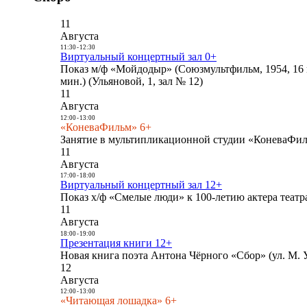
11
Августа
11:30
-
12:30
Виртуальный концертный зал 0+
Показ м/ф «Мойдодыр» (Союзмультфильм, 1954, 16 
мин.) (Ульяновой, 1, зал № 12)
11
Августа
12:00
-
13:00
«КоневаФильм» 6+
Занятие в мультипликационной студии «КоневаФиль
11
Августа
17:00
-
18:00
Виртуальный концертный зал 12+
Показ х/ф «Смелые люди» к 100-летию актера театра
11
Августа
18:00
-
19:00
Презентация книги 12+
Новая книга поэта Антона Чёрного «Сбор» (ул. М. У
12
Августа
12:00
-
13:00
«Читающая лошадка» 6+