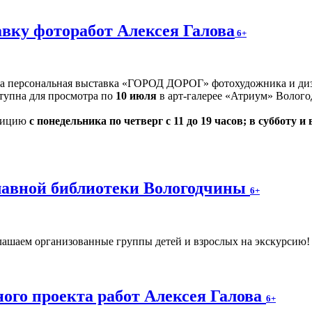
вку фоторабот Алексея Галова
6+
на персональная выставка «ГОРОД ДОРОГ» фотохудожника и диз
оступна для просмотра по
10 июля
в арт-галерее «Атриум» Волого
озицию
с понедельника по четверг с 11 до 19 часов; в субботу и 
главной библиотеки Вологодчины
6+
ашаем организованные группы детей и взрослых на экскурсию! Ч
ого проекта работ Алексея Галова
6+