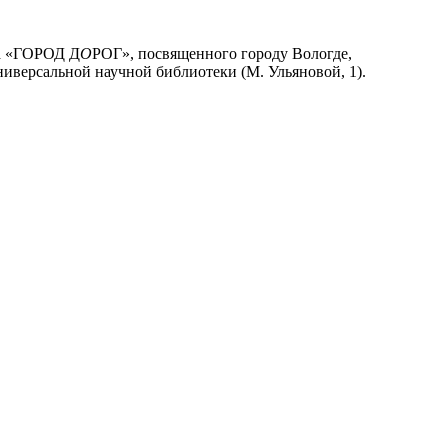
та «ГОРОД Д
О
РОГ», посвященного городу Вологде,
ниверсальной научной библиотеки (М. Ульяновой, 1).