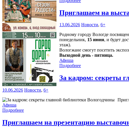
Подробнее
Приглашаем на выста
13.06.2026
Новости
,
6+
Родному городу Вологде посвяще
понедельник,
15 июня
, и будет д
этаж).
Вологжане смогут посетить эксп
Выходной день - пятница.
Афиша
Подробнее
За кадром: секреты 
10.06.2026
Новости
,
6+
Пригл
Афиша
Подробнее
Приглашаем на презентацию выставочн