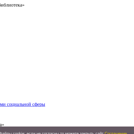
библиотека»
иями социальной сферы
а»
айлы cookie: если не согласны то можете закрыть сайт
Соглашение