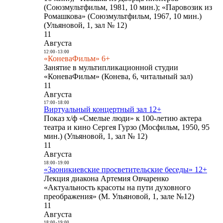
(Союзмультфильм, 1981, 10 мин.); «Паровозик из
Ромашкова» (Союзмультфильм, 1967, 10 мин.)
(Ульяновой, 1, зал № 12)
11
Августа
12:00
-
13:00
«КоневаФильм» 6+
Занятие в мультипликационной студии
«КоневаФильм» (Конева, 6, читальный зал)
11
Августа
17:00
-
18:00
Виртуальный концертный зал 12+
Показ х/ф «Смелые люди» к 100-летию актера
театра и кино Сергея Гурзо (Мосфильм, 1950, 95
мин.) (Ульяновой, 1, зал № 12)
11
Августа
18:00
-
19:00
«Заоникиевские просветительские беседы» 12+
Лекция диакона Артемия Овчаренко
«Актуальность красоты на пути духовного
преображения» (М. Ульяновой, 1, зале №12)
11
Августа
18:00
-
19:00