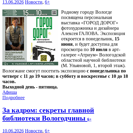
13.06.2026
Новости
,
6+
Родному городу Вологде
посвящена персональная
выставка «ГОРОД ДОРОГ»
фотохудожника и дизайнера
Алексея ГАЛОВА. Экспозиция
откроется в понедельник,
15
июня
, и будет доступна для
просмотра по
10 июля
в арт-
галерее «Атриум» Вологодской
областной научной библиотеки
(М. Ульяновой, 1, второй этаж).
Вологжане смогут посетить экспозицию
с понедельника по
четверг с 11 до 19 часов; в субботу и воскресенье с 10 до 18
часов.
Выходной день - пятница.
Афиша
Подробнее
За кадром: секреты главной
библиотеки Вологодчины
6+
10.06.2026
Новости
,
6+