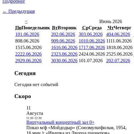
Подробнее
← Предыдущая
<
Июнь 2026
Пн
Понедельник
Вт
Вторник
Ср
Среда
Чт
Четверг
1
01.06.2026
2
02.06.2026
3
03.06.2026
4
04.06.2026
8
08.06.2026
9
09.06.2026
10
10.06.2026
11
11.06.2026
15
15.06.2026
16
16.06.2026
17
17.06.2026
18
18.06.2026
22
22.06.2026
23
23.06.2026
24
24.06.2026
25
25.06.2026
29
29.06.2026
30
30.06.2026
1
01.07.2026
2
02.07.2026
Сегодня
Сегодня нет событий
Скоро
11
Августа
11:30
-
12:30
Виртуальный концертный зал 0+
Показ м/ф «Мойдодыр» (Союзмультфильм, 1954,
16 мин.); «Ивашка из Дворца пионеров»